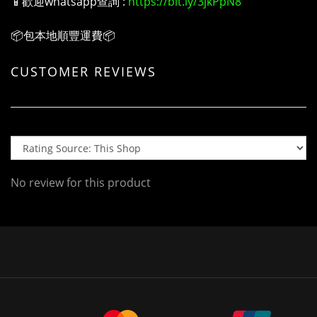
📱歡迎whatsapp查詢 :
https://bit.ly/3jkPpN8
📦包本地順豐運費📦
CUSTOMER REVIEWS
No review for this product