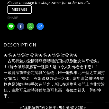
Please message the shop owner for order details.
MESSAGE
SHARE
DESCRIPTION
🦋 🌺🦋 🌺🦋🌺 🦋 🌺🦋 🌺🦋 🌺🦋 🌺🦋 🌺🦋
「古高棉魅力愛情師尊響噹噹的頂尖級別抱女坤平蝴蝶」
❗《能令佩戴者擁有一種攝人魅力令人對你念念不忘》❗
一眾資深前輩必定認識的聖物，唯一能與東北三聖之首屈打
意“龍普川”齊名，有姻緣魅力聖手之稱，當年龍普川很多聖
物也是與師傅聯手製造開光，所以在造型和法門上也非常近
似，由此可見當時師傅地位可其高，各位勿錯失一尊好坤
平。
………………………………………………………………………………………
✨“咩把沉靚”抱女坤平 (鬼仙蝴蝶之稱)✨