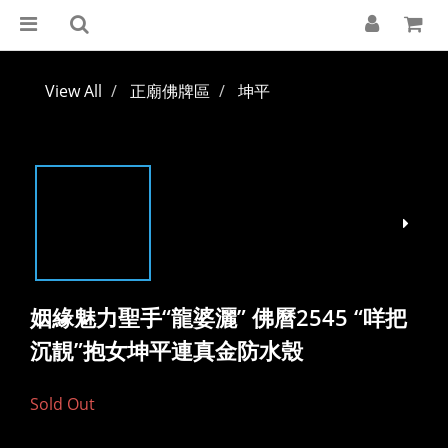
View All
正廟佛牌區
坤平
姻緣魅力聖手“龍婆灑” 佛曆2545 “咩把
沉靚”抱女坤平連真金防水殼
Sold Out