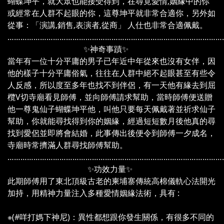
蝴蝶坤平，就大眾也能接受得到，在尋覓愛情,姻緣中的你
或經常在人群不起眼的你，這尊坤平就非常合適你，另外如
從事：「演講,銷售,表演者,從商」 人仕也非常合適佩戴。
………………………………………………………………………………………
✨神奇事蹟✨
當年有一位十分平庸的男子已年近中年從來也沒有女伴，因
他的樣子十分平庸俗氣，往往在人群中絕不起眼甚至有些令
人反感，所以度至多年也找不到伴侶，有一天他有緣去到屈
欖V切寺廟看見師傅，並向師傅請求幫助，當時師傅便送贈
他一尊鬼仙子蝴蝶坤平他，叫他只要每天佩戴著並祈求仙子
幫助，你就能尋找得到你的姻緣，經過短短數月後他真的尋
找到愛侶並即將會結婚，此事傳出後便令到師傅一夕成名，
寺廟時常擠滿人群尋找師傅幫助。
………………………………………………………………………………………
✨功效力量✨
此期師傅用了東北頂級古老的柬埔寨傳統高棉儀軌心法開光
加持，用精神力量注入多種愛情姻緣法術，具有 :
※(#咩打媽下神尼)：異性都想跟你發生關係，有很多不同的