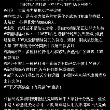
《擁強勁“咩打媽下神尼”和“咩打媽下列勇”》
#列入十大最強力量抱女坤平聖物
#咩把沉靚：是有法力修為的女靈化身成為咩把形態蝴蝶，
去幫助一些尋覓愛情姻緣的人。
#注意：此尊並不是陰法之物，是由大德龍婆正法開光加持
#背面蝴蝶材料：「108尊咩把, 發情時雌馬的馬蹄鐵, 燒屍
爐架鐵, 108支愛情姻緣符咒的符通」溶製，製成後浸泡在
大量 “灣”草藥混合冷問派中長達三個多月
#牌肉材料：多種關於愛情人緣秘料, 自然死亡的蝴蝶, 108
種愛情花
#牌身有塗上一種秘料法油背面更有師傅親手贊上的符咒
#品相和保存度極佳(沒有任何斷裂或修飾)
#保證100%真品如假必全數退回（必需附有相關認證機構發
出的文件）
#平民不高供金（有意請Pm查詢）
相信聞名牌界阿贊明陰法鬼蝴蝶坤平大家就十分熟悉，但並
不是大眾也能接受得到，相對這尊是採用古柬埔寨正法鬼仙