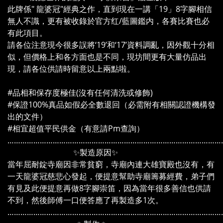
此牌係" 龍婆冠"經典之作，直到現在一講「19」8字腳相信
無人不識，更有被收錄於官方红/藍圖鑑内，各賽比賽也必
有此項目。
請各位注意現今很多誤將‘19’和‘17’資料調亂，因外觀十分相
似，但價格上和各方面也是不同，現坊間更有大量仿品出
現，請各位供請時留意以上兩點啦。
#品相和保存度極佳(沒有任何清洗或修飾)
#保證100%真品如假必全數退回（必需附有相關認證機構發
出的文件）
#相宜超值平民供金（有意請Pm查詢）
………………………………………………………………………………………
✨製造原因✨
當年屈耐錠寺廟因非常貧窮，寺廟內連大雄寶殿也沒有，有
一天龍婆冠慈悲心發起，便提意幫助寺廟籌募經費，弟子們
有見及此便提意再做8字腳崇笛，因為當年很多善信也供請
不到，然後師傅一口便答應了再製造多1次。
………………………………………………………………………………………