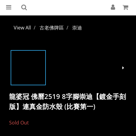
View All
古老佛牌區
崇迪
龍婆冠 佛曆2519 8字腳崇迪【鍍金手刻
版】連真金防水殼 (比賽第一)
Sold Out