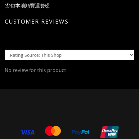
📦包本地順豐運費📦
CUSTOMER REVIEWS
No review for this product