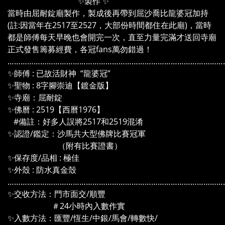
✨製作 ✨
當時由屈耐錠廟製作，製成後再帶到屈沙喬比龍婆冠加持
(註:因當年在2517至2527，大部份時間都住在此廟)，當時
都是師傅每天早晚也會開完一次，直至力量完滿才送回寺廟
正式發售籌募經費，各冠fans萬勿錯過！
………………………………………………………………………………………
✨師傅 : 已故活財神 “龍婆冠”
✨聖物 : 8字腳崇迪【鍍金版】
✨寺廟：屈耐錠
✨佛曆 : 2519【西曆1976】
#備註：好多人誤將2517和2519混淆
✨認證/鑑定：沙馬共大型佛牌比賽冠軍
（附有比賽證書）
✨保存度/品相 : 極佳
✨外殼 : 防水真金殼
………………………………………………………………………………………
✨交收方法：門市面交/順豐
＃24小時內入數作實
✨入數方法：匯豐/恆生/中銀/馬會/轉數快/