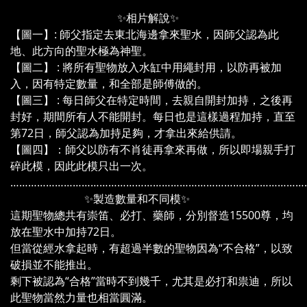
✨相片解說✨
【圖一】: 師父指定去東北海邊拿來聖水，因師父認為此
地、此方向的聖水極為神聖。
【圖二】 : 將所有聖物放入水缸中用繩封用，以防再被加
入，因有特定數量，和全部是師傅做的。
【圖三】 : 每日師父在特定時間，去親自開封加持，之後再
封好，期間所有人不能開封。每日也是這樣過程加持，直至
第72日，師父認為加持足夠，才拿出來給供請。
【圖四】：師父以防有不肖徒再拿來再做，所以即場親手打
碎此模，因此此模只出一次。
………………………………………………………………………………………
✨製造數量和不同模✨
這期聖物總共有崇笛、必打、藥師，分別督造15500尊，均
放在聖水中加持72日。
但當從經水拿起時，有超過半數的聖物因為“不合格”，以致
破損並不能推出。
剩下被認為“合格”當時不到幾千，尤其是必打和祟迪，所以
此聖物當然力量也相當圓滿。