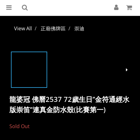
View All
正廟佛牌區
崇迪
龍婆冠 佛曆2537 72歲生日‘’金符通經水
版崇笛‘’連真金防水殼(比賽第一)
Sold Out