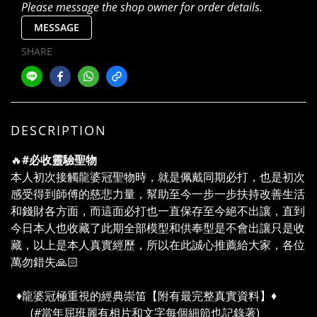
Please message the shop owner for order details.
MESSAGE
SHARE
DESCRIPTION
🔥
#必收靈驗聖物
本人初次接觸龍婆冠聖物時，就是佩戴同期必打，也是初次
感受得到師傅的慈悲力量，幫助至今一步一步扶持改善生活
和錢財各方面，而這面必打也一直保存至今絕不出讓，直到
今日本人也收藏了此期全部模型和供奉型是不會出讓只是收
藏，以上是本人真實經歷，所以在此誠心推薦給大家，各位
萬勿錯失🙏🏻
♦️龍婆冠極重視的經典崇笛【附有最完整真實資料】♦️
(#當年屈班麗有相片和文字每個細節也記錄著)