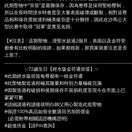
此期聖物中“崇笛”是最難保存，因為整尊是採用聖粉壓制，
所以在長時間浸水時會度至大量表面破壞或斷裂，相對這尊
品相和保存度能達到極美級別是十分難得，因此在沙馬公大
型比賽中取得 "冠軍"是實至名歸。
【#注意】: 這期聖物，浸聖水超過2個月，表面以及金符管
都會有比較明顯的痕跡，如果都很新，那買家就要注意是否
上當了。
………………………………………………………………………………………
✨72歲生日【經水版金符通崇笛】✨
#此期經水版崇笛每尊都有一枝金符通
#此聖物製造過程極其隆重和特別力量極級完滿
#因製造過程破損和後期保存不當損耗度至現今在市面上已
寥寥可數
#請細讀過程讀後就明白師父用心製造此批聖物
#保證100%真品如假全數退回另加賠償金
(必需附帶相關認證機構證明)
#超值供金【請Pm查詢】