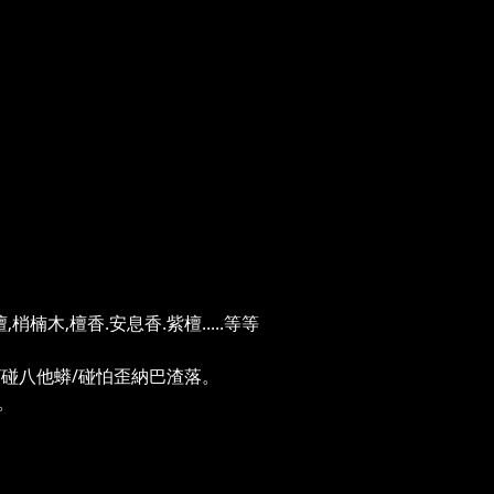
木,檀香.安息香.紫檀.....等等
/碰八他蟒/碰怕歪納巴渣落。
。