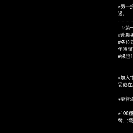
※另一
過。
………
✨第一
#此期
#各位
年時間
#保證
✨ 
※加入
妥戴在
※龍普
※10
替、灣