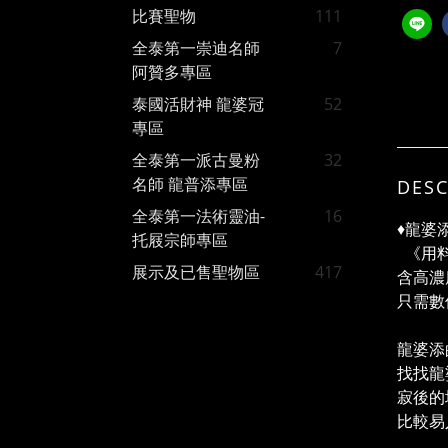
比賽聖物
111
全泰第一崇迪名師
7
阿贊多專區
泰國活財神 龍婆冠
52
專區
全泰第一派古曼粉
32
名師 龍普添專區
DESC
全泰第一法術靈油-
16
♦️龍
托屐宗師專區
《用料
展示及已售聖物區
417
含高濃
只需數
龍婆添
找找龍
寂後的
比較易