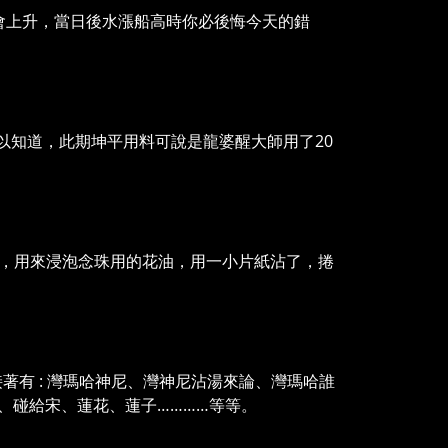
會上升，當日後水漲船高時你必後悔今天的錯
可以知道，此期坤平用料可說是龍婆醒大師用了20
聖物，用來浸泡念珠用的花油，用一小片紙沾了，捲
著有 : 灣瑪哈神尼、灣神尼沾湯來論、灣瑪哈誰
、碰給宋、蓮花、蓮子…………等等。