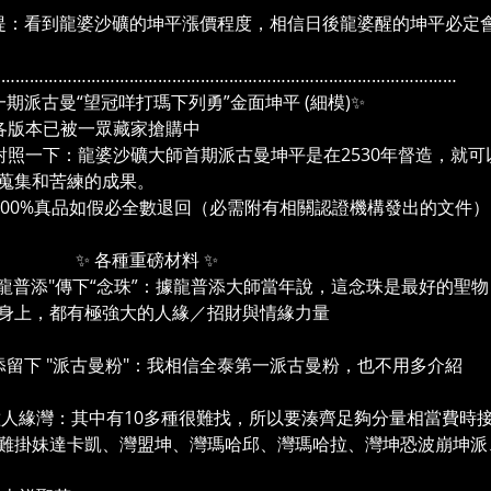
提：看到龍婆沙礦的坤平漲價程度，相信日後龍婆醒的坤平必定
………………………………………………………………………………………
期派古曼“望冠咩打瑪下列勇”金面坤平 (細模)✨
各版本已被一眾藏家搶購中
對照一下：龍婆沙礦大師首期派古曼坤平是在2530年督造，就
蒐集和苦練的成果。
100%真品如假必全數退回（必需附有相關認證機構發出的文件）
各種重磅材料 ✨
"龍普添"傳下“念珠”：據龍普添大師當年說，這念珠是最好的
身上，都有極強大的人緣／招財與情緣力量
添留下 "派古曼粉"：我相信全泰第一派古曼粉，也不用多介紹
8種人緣灣：其中有10多種很難找，所以要湊齊足夠分量相當費時接
難掛妹達卡凱、灣盟坤、灣瑪哈邱、灣瑪哈拉、灣坤恐波崩坤派