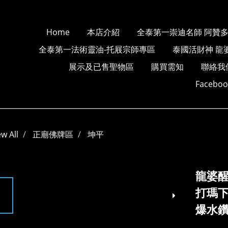
Home
本店介紹
全泰第一崇迪名師 阿贊
全泰第一法術靈油-托屐宗師專區
泰國活財神 龍
展示及已售聖物區
購買需知
聯絡我
Faceb
ew All
正廟佛牌區
坤平
龍婆醒
打瑪下
爆水