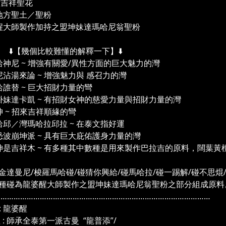
8種吉祥聖花
地方聖土／聖粉
醒大師製作加持之盟坤妹達瑪哈尼翁聖粉
【幾個比較難懂的解釋一下】⬇️
哈神尼 ~ 增強有關愛/異性方面的巨大魅力的灣
尼沾湯來論 ~ 增強魅力與 感召力的灣
哈誰替 ~ 巨大招財力量的彎
掛妹達卡凱 ~ 有招財女神的慈愛力量與招財力量的灣
坤 ~ 招來吉祥順緣的彎
哈邱／灣瑪哈拉邱拉 ~ 在泰文指好運
恐波崩坤派 ~ 具有巨大庇佑護身力量的灣
坤是吉祥木 ~ 有多種其中數種是用來製作巴拉吉的原料，闊葉黃檀,梢楠
金達曼尼/梭羅馬哈碰/碰猜你興給/碰馬哈拉/碰一踢解/碰不思焜
種碰為龍婆醒大師製作之盟坤妹達瑪哈尼翁聖粉之部分組成原料
………………………………………………………………………………………
: 龍婆醒
: 師承全泰第一派古曼 “龍普添”/