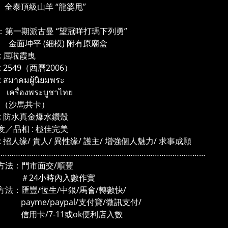
頂級山羊 “龍婆甩”
：第一期派古曼 “望冠咩打瑪下列勇”
坤平 (細模) 附有原廟盒
: 屈啦霞曳
: 2549（西曆2006）
สมาคมผู้นิยมพระ
่องพระบูชาไทย
馬共卡）
 : 防水真金爆水鑽殼
度／品相 : 極佳完美
: 招人缘/ 貴人/ 異性缘/ 護主/ 增強個人魅力/ 求事成願
……………………………………………………………………………………
方法：門市面交/順豐
4小時內入數作實
方法：匯豐/恆生/中銀/馬會/轉數快/
me/paypal/支付寶/微訊支付/
卡/7-11或ok便利店入數
……………………………………………………………………………………