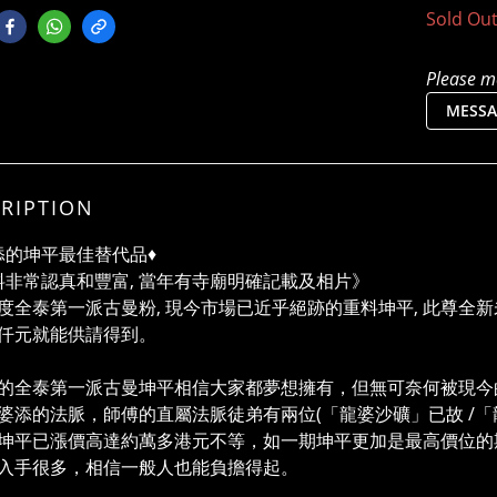
Sold Ou
Please me
MESSA
RIPTION
婆添的坤平最佳替代品♦️
非常認真和豐富, 當年有寺廟明確記載及相片》
度全泰第一派古曼粉, 現今市場已近乎絕跡的重料坤平, 此尊全新未
仟元就能供請得到。
的全泰第一派古曼坤平相信大家都夢想擁有，但無可奈何被現今
婆添的法脈，師傅的直屬法脈徒弟有兩位(「龍婆沙礦」已故 /「
坤平已漲價高達約萬多港元不等，如一期坤平更加是最高價位的
入手很多，相信一般人也能負擔得起。