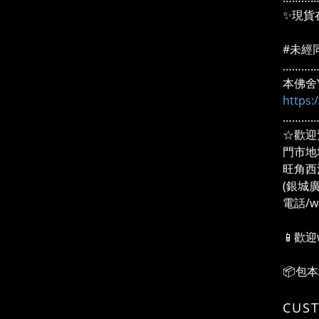
✨現貨
#未經
………
本佛舍Y
https
………
☆歡迎
門市地
旺角西
(銀城
電話/wh
📱歡迎
📦包
CUS