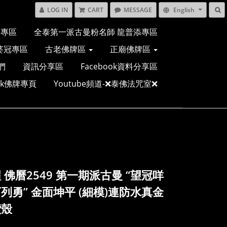
LOG IN
CART
MESSAGE
English
多專區
全泰第一派古曼粉名師 龍普添專區
婆冠專區
古老佛牌區
正廟佛牌區
們
資訊分享區
Facebook資料分享區
ook佛牌專頁
Youtube頻道-❌泰佛法咒室❌
 佛曆2549 第一期派古曼 “望冠咩
列勇” 金面坤平 (細模)連防水真金
鑽殼