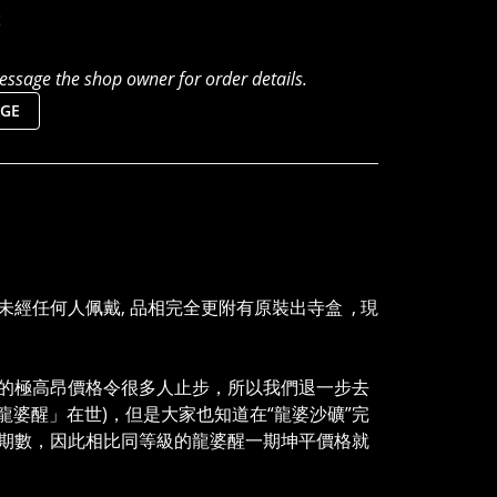
t
ssage the shop owner for order details.
GE
經任何人佩戴, 品相完全更附有原裝出寺盒 , 現
的極高昂價格令很多人止步，所以我們退一步去
龍婆醒」在世)，但是大家也知道在“龍婆沙礦”完
期數，因此相比同等級的龍婆醒一期坤平價格就