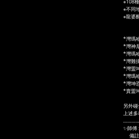
※10
※不同
※龍婆
⬇️
*灣瑪
*灣神
*灣瑪
*灣難
*灣盟
*灣瑪
*灣坤
*賣盟
另外碰
上述多
………
✨師傅 
備註 