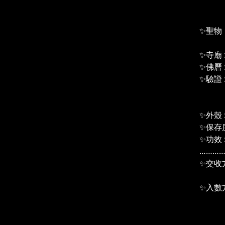
全泰
✨聖物
金面
✨寺廟 
✨佛曆 
✨驗證 : 
เครื
（沙
✨外殼
✨保存
✨功效 
………
✨交收
＃2
✨入數
pay
信用
………