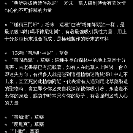
※「“典所碰拔所禁伴氹尼“」 粉末：當人碰到時會有著吹情
勾心的不可解釋的力量
※「“碰稍三門班” 」粉末：這種“也法”粉如降頭油一樣，是
最頂級“咩打嗎吓神尼術樂”，有著最強吸引異性力量，用上
十分多種粉末混合而成，是極難製作的粉末的材料
※「108種 “灣馬吓神尼” 」草藥
※「“灣固靠瀧” 」草藥：這種生長自森林中的地上草是十分
厲害，古老書籍已有記載著，如有人在此草人上跨過，會立
即迷失方向，有很多人就是碰到這種植物迷路於深山中走不
出來，直至死於此植物附近 ~ 代表當有人遇到用此草藥製造
的聖物時，會立即令你迷失自我深深被你吸引著，永遠走不
出你的身邊，腦袋中時常只有你的影子，有著強烈迷惑人心
的力量
※「“灣加瀧”」草藥
※「“度甩爽”」草藥
※「“卜嘞”」草藥