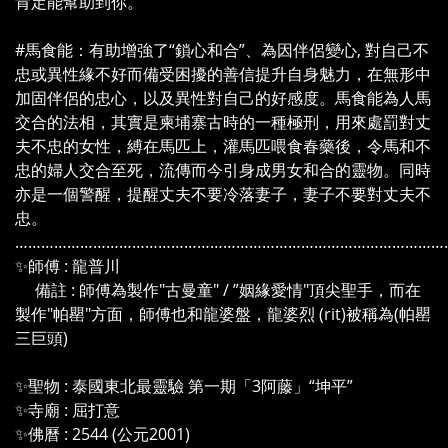
肯定能幫助到你。
#馬食能：有助增強了“鎖心和合”、為因伴侶變心, 對自己不
忠或異性緣不好而備受困擾的善信提升自身魅力，在無形中
加固伴侶的忠心，以及異性對自己的好感度。馬食能為人馬
交合的法相，其實是柬埔寨古時的一種極刑，用來處罰對丈
夫不忠的女性，縛在馬匹上，灌馬匹喂食春藥後，令馬和不
忠的婦人交合至死，流傳而今引身成男女和合的靈物。同時
亦是一個警醒，提醒丈夫不要冷落妻子，妻子不要對丈夫不
忠。
………………………………………………………………………………………
✨師傅 : 龍普川
備註 : 師傅為製作"古曼童" / ”姻緣愛情"頂尖聖手，而在
製作"帕罌"方面，師傅也和龍婆盤，龍婆烈 (rit)被稱為(帕罌
三巨頭)
✨聖物 : 泰國東北最靈驗 第一期「3阿藤」“坤平”
✨寺廟 : 屈打意
✨佛曆 : 2544 (公元2001)