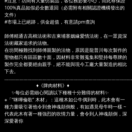
#注意：坊間有大量仿製品，各位務必要小心，而此尊保證
100%真品如假必全數退回（必需附有相關認證機構發出的
文件）
#市場上已絕跡，供金超值，有意請pm查詢
師傅精通古高棉法術和古柬埔寨姻緣愛情法術，在一眾資深
法術藏家追求的法物。
在坊間極難找到師傅親製的法物，原因是龍普川每次製作的
聖物都只有區區數十面，因材料非常難蒐集和堅持每尊牌的
製作完全都要經由親手，絕不能與現今工廠大量製造的相比
下去。
………………………………………………………………………………………
♦️《牌肉材料》♦️
✨每位必需細心閱讀以下種種十分難得的材料✨
※「“咪嘩倫歌” 木材」：這種木如公牛偶到時，此木會有一
種力量吸引著他令到會神魂顛倒般，有如遇見母牛時一樣 ~
代表此木有著一種強烈的吹情力量，會令到人神魂顛倒，深
深愛著你