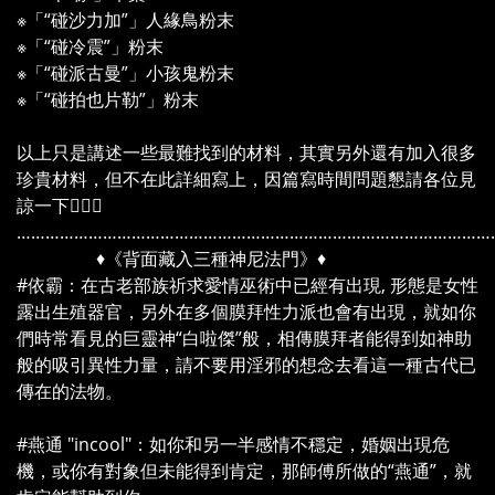
※「“碰沙力加”」人緣鳥粉末
※「“碰冷震”」粉末
※「“碰派古曼”」小孩鬼粉末
※「“碰拍也片勒”」粉末
以上只是講述一些最難找到的材料，其實另外還有加入很多
珍貴材料，但不在此詳細寫上，因篇寫時間問題懇請各位見
諒一下🙇🏼‍♀️
………………………………………………………………………………………
♦️《背面藏入三種神尼法門》♦️
#依霸：在古老部族祈求愛情巫術中已經有出現, 形態是女性
露出生殖器官，另外在多個膜拜性力派也會有出現，就如你
們時常看見的巨靈神“白啦傑”般，相傳膜拜者能得到如神助
般的吸引異性力量，請不要用淫邪的想念去看這一種古代已
傳在的法物。
#燕通 "incool"：如你和另一半感情不穩定，婚姻出現危
機，或你有對象但未能得到肯定，那師傅所做的“燕通”，就