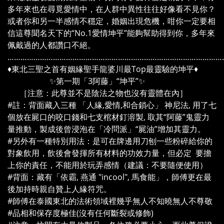
多年來也在尋覓愛情中，在人群中異性往往好像看不見你？
或者你和另一半感情不穩定，婚姻出現危機，咁你一定要相
信這尊聞名天下的“No.1愛情坤平”能夠幫助得到你，多年來
佩戴過的人都讚口不絕。
………………………………………………………………………………………
♦️東北三聖之首有姻緣聖手龍婆川最Top最靈驗的坤平♦️
✨第一期「3阿藤」“坤平”✨
［注意：此尊並不是陰法之物也沒有靈體在內］
#註：背面藏入三種 「人緣,愛情,和合鎖心」 神尼法, 用了七
個放在屍口的咬口錢和七支棺材釘溶製, 取其“阿藤”鬼靈力
量推動，製成後曾浸泡在「冷問派」“屍油”增加其靈力。
#另外有一種特別用法：是可在牌邊用刀刨一些粉碎給你的
對象飲用，飲後會發揮所有材料的功效力量，但必定 要擔
上你的責任，不能用於玩弄感情（建議：不要隨便使用）
#背面：藏有「依霸, 燕通 "incool", 馬食能」，師傅更在最
後加持時親自贊上人緣符咒。
#師傅在泰國東北的法術領域裡幾乎無人不知曉無人不尊敬
#品相和保存度極佳(沒有任何斷裂或修飾)