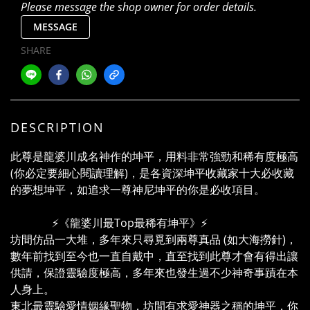
Please message the shop owner for order details.
MESSAGE
SHARE
DESCRIPTION
此尊是龍婆川成名神作的坤平，用料非常強勁和稀有度極高
(你必定要細心閱讀理解)，是各資深坤平收藏家十大必收藏
的夢想坤平，如追求一尊神尼坤平的你是必收項目。
⚡《龍婆川最Top最稀有坤平》⚡
坊間仿品一大堆，多年來只尋覓到兩尊真品 (如大海撈針)，
數年前找到至今也一直自戴中，直至找到此尊才會有得出讓
供請，保證靈驗度極高，多年來也發生過不少神奇事蹟在本
人身上。
東北最靈驗愛情姻緣聖物，坊間有求愛神器之稱的坤平，你