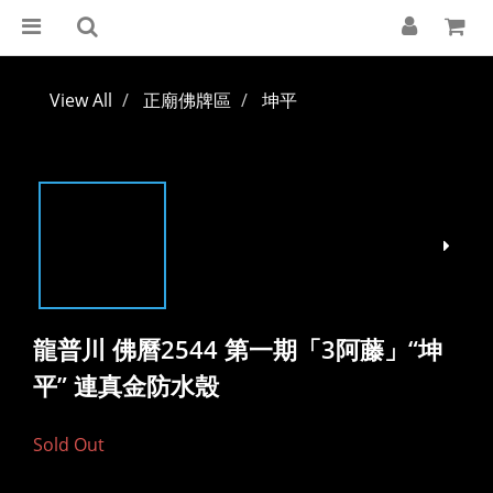
View All
正廟佛牌區
坤平
龍普川 佛曆2544 第一期「3阿藤」“坤
平” 連真金防水殼
Sold Out