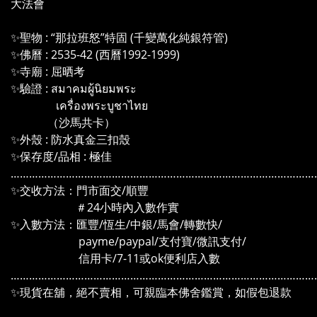
大法會
✨聖物 : “那拉班怒”特固 (千變萬化純銀符管)
✨佛曆 : 2535-42 (西曆1992-1999)
✨寺廟 : 屈晒考
✨驗證 : สมาคมผู้นิยมพระ
เครื่องพระบูชาไทย
（沙馬共卡）
✨外殼 : 防水真金三扣殼
✨保存度/品相 : 極佳
………………………………………………………………………………………
✨交收方法：門市面交/順豐
＃24小時內入數作實
✨入數方法：匯豐/恆生/中銀/馬會/轉數快/
payme/paypal/支付寶/微訊支付/
信用卡/7-11或ok便利店入數
………………………………………………………………………………………
✨現貨在舖，絕不賣相，可親臨本佛舍鑑賞，如假包退款