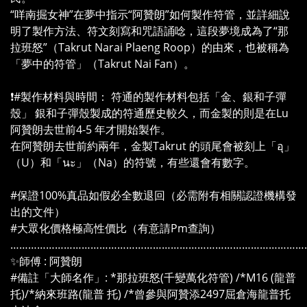
“咩南掘女神”在夢中指示“阿贊朗”如何製作符管，並詳細說
明了製作方法、符文刻寫和咒語誦唸，這段夢境成為了“那
拉班怒”（Takrut Narai Plaeng Roop）的由來，也被稱為
「夢中的符管」（Takrut Nai Fan）。
❗#製作材料與時間： 符通的製作材料包括「金、銀和子彈
殼」 銀和子彈殼製成的符通歷史較久，而金製的則是在Lu
阿贊朗去世前4-5 年才開始製作。
在阿贊朗去世前約兩年，金製Takrut 的頭尾會被刻上「อุ」
（U）和「นะ」（Na）的符號，有些還會有數字。
#保證100%真品如假必全數退回（必需附有相關認證機構發
出的文件）
#大眾化價格極高性價比（有意請Pm查詢）
………………………………………………………………………………………
✨師傅 : 阿贊朗
#備註「大師名作」: *那拉班怒(千變萬化符管) /*M16 (龍普
托)/*納來班路(龍普 托) /*曾參與阿贊添2497屈倉海龍普托