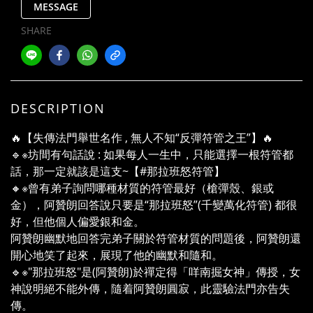
MESSAGE
SHARE
DESCRIPTION
🔥【失傳法門舉世名作 , 無人不知“反彈符管之王”】🔥
🔹※坊間有句話說 : 如果每人一生中，只能選擇一根符管都
話，那一定就該是這支~【#那拉班怒符管】
🔸※曾有弟子詢問哪種材質的符管最好（槍彈殼、銀或
金），阿贊朗回答說只要是“那拉班怒”(千變萬化符管) 都很
好，但他個人偏愛銀和金。
阿贊朗幽默地回答完弟子關於符管材質的問題後，阿贊朗還
開心地笑了起來，展現了他的幽默和隨和。
🔹※"那拉班怒"是(阿贊朗)於禪定得「咩南掘女神」傳授，女
神說明絕不能外傳，隨着阿贊朗圓寂，此靈驗法門亦告失
傳。