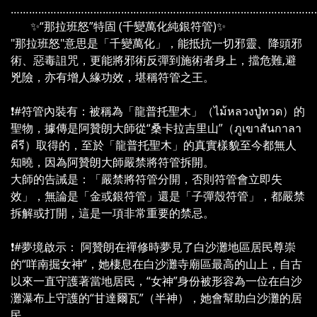
………………………………………………………………………………………
✨“那拉班怒”特固 (千變萬化純銀符管)✨
"那拉班怒"意思是「千變萬化」，能抵抗一切邪靈、降頭邪
術、惡毒詛咒，更能將邪術反彈到施術者身上，擋危難,避
兇險，亦有增人緣功效，堪稱符管之王。
❗#符管內裝有：被稱為「龍普托聖木」（ไม้หลวงปู่ทวด）的
聖物，據傳是阿贊朗大師從“桑卡拉吉里山”（ภูเขาสันกาลา
คีรี）取得的，至於「龍普托聖木」的真實樣貌至今都無人
知曉，因為阿贊朗大師嚴禁將符管拆開。
大師的告誡是：「嚴禁將符管分開，否則符管會立即失
效」，無論是「金或銀符管」還是「子彈殼符管」，都嚴禁
拆解或打開，這是一項非常重要的禁忌。
❗#夢境啟示： 阿贊朗在禪修時夢見了白沙灘地區居民尊崇
的“咩南掘女神”，她棲息在白沙灘寺廟區最高的山上，自古
以來一直守護著當地居民，“女神”身份被形容為一位在白沙
灘瀑布上守護的“甘達爾瓦”（半神），她會幫助白沙灘的居
民。