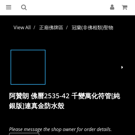
View All
正廟佛牌區
冠蘭(非佛相類)聖物
阿贊朗 佛曆2535-42 千變萬化符管[純
銀版]連真金防水殼
Please message the shop owner for order details.