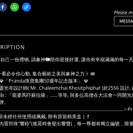
Please me
MESSA
RIPTION
送給自己一份禮物, 請象神🐘陪你迎接好運, 讓你有幸福滿滿的每一天
一看必令你心動, 集合藝術之美與象神之力 》🪷
Pranda珠寶集團50週年記念版本」 💎
光寺設計師( Mr. Chaleemchai Khositphiphat )於25
由 : 「龍婆馬吓蘇拉薩」……等等, 與多位高僧在大法會一同開
牌。
……………………………………………………………………………………✨Pr
全新未經任何使用或佩戴, 附有原裝精美盒 ］❗
內置符珠“響鈴”(搖晃時會發出響聲)，每一尊都有獨立編號，限