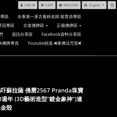
LOG IN
CART
MESSAGE
English
多專區
全泰第一派古曼粉名師 龍普添專區
婆冠專區
古老佛牌區
正廟佛牌區
們
資訊分享區
Facebook資料分享區
ook佛牌專頁
Youtube頻道-❌泰佛法咒室❌
吓蘇拉薩 佛曆2567 Pranda珠寶
0週年 (3D藝術造型“鍍金象神”)連
真金殼