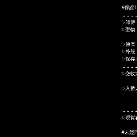
#保證
………
✨師傅
✨聖物：
「獨
✨佛曆：
✨外殼 
✨保存度
………
✨交收
＃2
✨入數
pay
信用
………
✨現貨
#未經