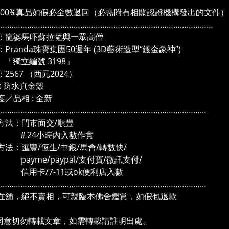
100%真品如假必全數退回（必需附有相關認證機構發出的文件）
………………………………………………………………………………………
：龍婆馬吓蘇拉薩與一眾高僧
Pranda珠寶集團50週年 (3D藝術造型“鍍金象神”)
立編號 3198」
2567 （西元2024）
: 防水真金殼
／品相 : 全新
……………………………………………………………………………………
方法：門市面交/順豐
4小時內入數作實
方法：匯豐/恆生/中銀/馬會/轉數快/
me/paypal/支付寶/微訊支付/
卡/7-11或ok便利店入數
……………………………………………………………………………………
在舖，絕不賣相，可親臨本佛舍鑑賞，如假包退款
同意切勿轉載文章，如需轉載請註明出處。