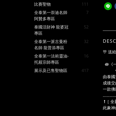
比賽聖物
111
全泰第一崇迪名師
7
阿贊多專區
泰國活財神 龍婆冠
52
專區
DESC
全泰第一派古曼粉
32
名師 龍普添專區
🎊 
全泰第一法術靈油-
16
托屐宗師專區
🪷《
💎「
展示及已售聖物區
417
由泰國靈
成後交
一款佛
…………
❗［ 
此象神