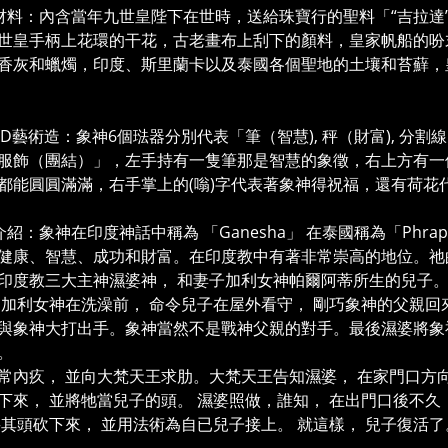
材料：內含當年九世皇陛下在世時，送給珠寶行的聖料「“吉拉達
世皇手柄上花環的干花，古老畫布上刮下的顏料，皇家帆船的吩
香灰和蠟燭，印度、斯里蘭卡以及泰國各個聖地的土壤和苔蘚，皇
D藝術造：象神6個琺器分別代表「筆（智慧), 秤（財富), 分割線（成
服飾（團結）」，左手持有一隻筆那是智慧的象徵，右上方有一
都能圓圓滿滿，右手掌上的(嗡)字代表著象神得祝福，還有荷花
介紹：象神在印度神話中稱為 「Ganesha」 在泰國稱為「Phra
健康、智慧、成功和財富。在印度教中有著非常崇高的地位。祂
印度教三大主神濕婆神， 和妻子加利女神帕爾阿蒂所生的兒子
 加利女神在洗澡前， 命令兒子在屋外看守， 剛巧象神的父親回
與象神大打出手。象神當然不是戰神父親的對手。最後濕婆將象
。
常內疚， 並向大梵天王求肋。大梵天王告知濕婆， 在家門口方
下來， 並將牠當兒子的頭。 濕婆照做，誰知， 在出門口後不久
將其頭砍下來， 並用法術為自已兒子接上。 就這樣， 兒子復活