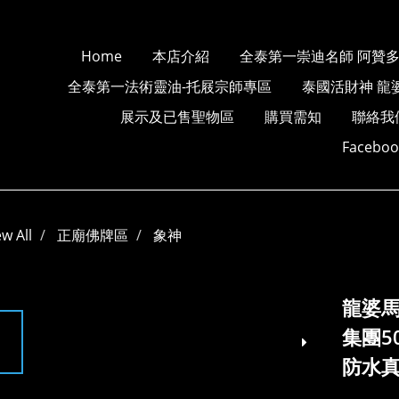
Home
本店介紹
全泰第一崇迪名師 阿贊
全泰第一法術靈油-托屐宗師專區
泰國活財神 龍
展示及已售聖物區
購買需知
聯絡我
Faceb
ew All
正廟佛牌區
象神
龍婆馬
集團5
防水