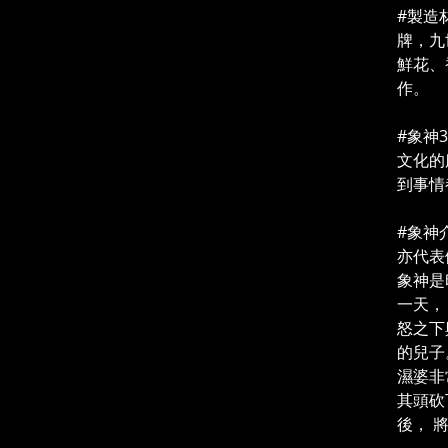
#製造
牌，九
鮮花、
作。
#象神3
文化的
到事情
#象神
亦代表
象神是
一天，
怒之下
的兒子
濕婆非
其頭砍
後， 