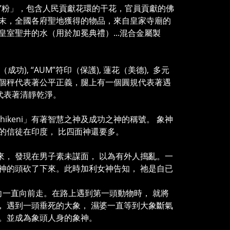
”粉」，包含人民貢獻花環的干花，官員貢獻的佛
末，全國各府聖地獲得的物品，來自皇家寺廟的
室聖井的水（用於加冕典禮）...混合金屬製
功), “AUM”符印（保護), 蓮花（美德), 多元
個秤代表著公平正義，腿上有一個圓規代表著遇
代表著清靜乾淨。
phikeni」有著智慧之神及成功之神的稱號。 象神
的信徒在印度， 比四面神還要多。
。
來， 發現在男子素未謀面， 以為有外人搗亂。一
神的頭砍了下來。此時加利女神告知， 祂是自已
向一直向前走。在路上遇到第一頭動物時， 就將
， 遇到一頭垂死的大象， 濕婆一直等到大象斷氣
了。並成為象頭人身的象神。