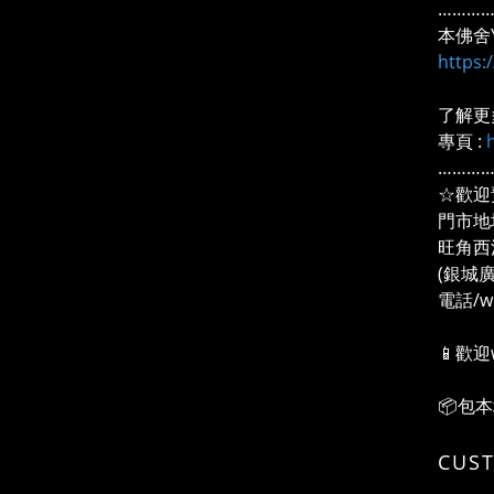
………
本佛舍Y
https
了解更
專頁 :
………
☆歡迎
門市地
旺角西
(銀城
電話/wh
📱歡迎
📦包
CUS