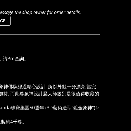
ssage the shop owner for order details.
GE
, 請Pm查詢。
56 設計, 象神佛牌經過精心設計, 所以外觀十分漂亮,當完
光加持, 而此尊象神設計屬大師級別是很值得收藏的
anda珠寶集團50週年 (3D藝術造型“鍍金象神”)✨
量製約4千尊。