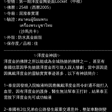
✨聖物：第一期澤度金陶瓷面Locket 《中模》
✨佛曆：2548（西曆2005）
✨寺廟：屈潑泰實運
✨驗證 : สมาคมผู้นิยมพระ
เครื่องพระบูชาไทย
（沙馬共卡）
✨外殼 : 防水真金銀殼
✨保存度／品相 : 佳
………………………………………………………………………………………
✨澤度金神蹟✨
澤度金的佛牌之所以能成為全城熱搶的佛牌之一， 甚至有
泰國信眾因爭先搶購澤度金而引致人踩人慘劇，當中原因是
因佩戴澤度金的靈驗實實事迹甚多，以下有神蹟簡介 :
1~泰皇因發燒入院輸液時因應佩戴澤度金而令針通不能打入
血管。因有澤度金的護身，醫生無法幫泰王打針，結果泰王
需脫下澤度金先可成功輸液
2~泰國有2位兄弟在公路發生嚴重交通意外，整架車翻倒變