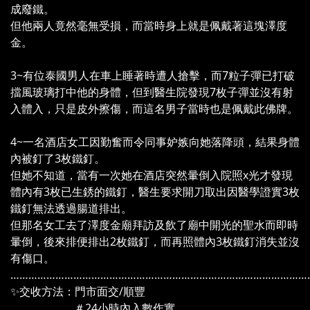
成廢鐵。
但他兩人竟然毫無受損，而當時身上就是佩戴著這塊澤度
金。
3~有位泰國男人在車上睡著時遭人搶擊，而7粒子彈已打破
擋風玻璃打中他的身體，但到醫生院發現7枚子彈並沒有射
入體入，只是皮外擦傷，而這名男子當時也是佩戴此佛牌。
4~一名酒店女工因勤奮而令同事妒嫉向她落降頭，結果身體
內被釘了3枚鐵釘。
但她不知道，當有一次她在酒店突然暈倒入院照x光才發現
體內有3枚已生銹的鐵釘，醫生要求開刀取出因醫學證實3枚
鐵釘無法透過腸道排出。
但那名女工去了澤度金廟拜訪及飲了廟中開光的聖水而即時
暈倒，後來排便排出2枚鐵釘，而再照體內3枚鐵釘消失並沒
有傷口。
………………………………………………………………………………………
✨交收方法：門市面交/順豐
＃24小時內入數作實