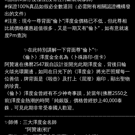
#保證100%真品如假必全數退回（必需附有相關認證機構發
出的文件）
#注意：現今一尊背面“倫卜”澤度金價格已不低，但此尊相
比就價格優惠超值很多，又是一期又有“倫卜”，如有意就速
度Pm查詢
✨在此特別講解一下背面尊“倫卜”✨
《倫卜》澤度金全名為《卜殊路印-侄卡》
阿贊速在佛曆2547親自設計並開光此期澤度金，背後日輪
火燄光環圍邊，如同在日光下的《澤度金》將光芒照耀每一
位善信，牌背面是《啦壺》及打上《屈潑》廟印，顯出聖物
的珍貴。
《倫卜》澤度金曾經有不少神奇事蹟，於當年(佛曆2550之
前)澤度金熱潮的時間「純銀版」價格曾經炒上40,000泰
銖，可見此期非常受泰國人歡迎。
………………………………………………………………………………………
✨師傅：三大澤度金名師
“阿贊速(初)”