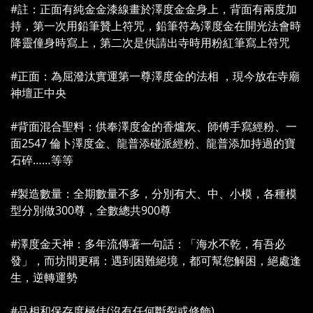
#註：正面有純金金漆線畫於澤度金金身上，背面有兩度加
持，第一次用鉛筆贊上符咒，鉛筆符為澤度金在開光法會時
降靈僮身時寫上，第二次是供請出寺時用粉紅筆寫上符咒
#正面：為屈潑汰實運第一尊澤度金的法相 ，現今放在寺廟
神壇正中央
#背面混合聖料：供奉澤度金的香爐灰、師傅手寫經粉、一
面2547 倫卜澤度金、龍普添碰派經粉、龍普添加持過的寶
石碎……等等
#製造數量：全期數量不多，分別有大、中、小模，各種模
型分別做300尊，全數總共900尊
#澤度金天神：多年流傳著一句話：「海水不乾，有吾必
發」，而坊間更稱：遇到困難絕境，都可幫您解困，絕處逢
生，逆轉運勢
#品相和保存度極佳(沒有任何斷裂或修飾)