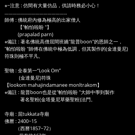
※~注意 : 仿間有大量仿品，供請時務必小心！
…………………………………………
師傅 : 佛統府內修為極高的出家僧人
【"帕怕啦盼 "】
(prapalad parn)
※備註 : 著名佛統高僧屈間班嬌"龍普boon"的恩師之一，
"帕怕啦盼 "師傅在佛統中極為低調，但其製作的(金達曼尼)
符珠則極不平凡。
聖物 : 全泰第一“Look Om”
(金達曼尼)符珠
【lookom mahajindamanee monltrakom】
※備註 : 龍普boon也是從"帕怕啦盼 "大師中學到製作
著名聖粉(金塔曼尼草藥聖粉)法門。
寺廟 : 屈tukkata寺廟
佛曆 : 2400~15
（西曆1857~72）