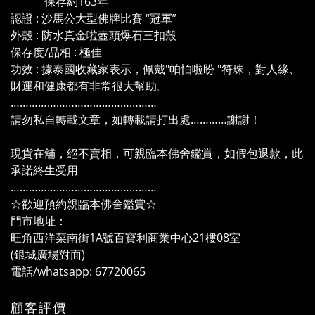
保存約163年
認證 : 沙馬公大型佛牌比賽 “冠軍”
外殼 : 防水真金啦壺頭爆石三扣殼
保存度/品相 : 極佳
功效 : 據泰國收藏家表示，佩戴"帕怕啦盼 "符珠，對人緣、
財運和健康都有非常很大幫助。
…………………………………………
請勿私自轉載文章，如轉載請打出處…………謝謝！
現貨在舖，絕不賣相，可親臨本佛舍鑑賞，如假包退款，此
承諾終生受用
…………………………………………
☆歡迎預約親臨本佛舍鑑賞☆
門市地址：
旺角西洋菜南街1A號百寶利商業中心21樓08室
(銀城廣場對面)
電話/whatsapp: 67720065
顧客評價