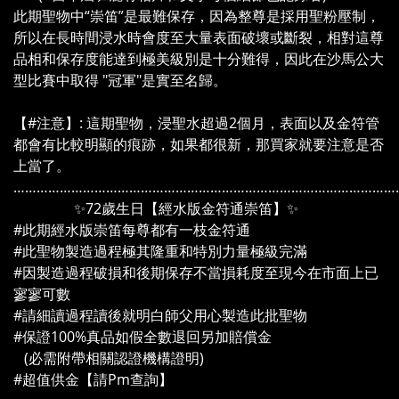
此期聖物中“崇笛”是最難保存，因為整尊是採用聖粉壓制，
所以在長時間浸水時會度至大量表面破壞或斷裂，相對這尊
品相和保存度能達到極美級別是十分難得，因此在沙馬公大
型比賽中取得 "冠軍"是實至名歸。
【#注意】: 這期聖物，浸聖水超過2個月，表面以及金符管
都會有比較明顯的痕跡，如果都很新，那買家就要注意是否
上當了。
………………………………………………………………………………………
✨72歲生日【經水版金符通崇笛】✨
#此期經水版崇笛每尊都有一枝金符通
#此聖物製造過程極其隆重和特別力量極級完滿
#因製造過程破損和後期保存不當損耗度至現今在市面上已
寥寥可數
#請細讀過程讀後就明白師父用心製造此批聖物
#保證100%真品如假全數退回另加賠償金
(必需附帶相關認證機構證明)
#超值供金【請Pm查詢】