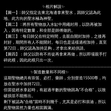
✨相片解說✨
【圖一】: 師父指定去東北海邊拿來聖水，因師父認為此
地、此方向的聖水極為神聖。
【圖二】 : 將所有聖物放入水缸中用繩封用，以防再被加
入，因有特定數量，和全部是師傅做的。
【圖三】 : 每日師父在特定時間，去親自開封加持，之後再
封好，期間所有人不能開封。每日也是這樣過程加持，直至
第72日，師父認為加持足夠，才拿出來給供請。
【圖四】：師父以防有不肖徒再拿來再做，所以即場親手打
碎此模，因此此模只出一次。
………………………………………………………………………………………
✨製造數量和不同模✨
這期聖物總共有崇笛、必打、藥師，分別督造15500尊，均
放在聖水中加持72日。
但當從經水拿起時，有超過半數的聖物因為“不合格”，以致
破損並不能推出。
剩下被認為“合格”當時不到幾千，尤其是必打和祟迪，所以
此聖物當然力量也相當圓滿。