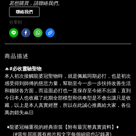
若想購買，請聯絡我們。
聯絡我們
分享到
商品描述
🔥
#必收靈驗聖物
本人初次接觸龍婆冠聖物時，就是佩戴同期必打，也是初次
感受得到師傅的慈悲力量，幫助至今一步一步扶持改善生活
和錢財各方面，而這面必打也一直保存至今絕不出讓，直到
今日本人也收藏了此期全部模型和供奉型是不會出讓只是收
藏，以上是本人真實經歷，所以在此誠心推薦給大家，各位
萬勿錯失🙏🏻
♦️龍婆冠極重視的經典崇笛【附有最完整真實資料】♦️
(#當年屈班麗有相片和文字每個細節也記錄著)