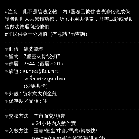
#注意：此不是陰法之物，内靈魂已被佛法洗滌化做成保
護者助世人去累積功德，所以不用去供奉，只需成願或受助
後做功德迴向給他們。
#平民供金十分超值（有意請Pm查詢）
………………………………………………………………………………………
✨師傅：龍婆嬌瑪
✨聖物：7聖靈灰骨“必打”
✨佛曆：2544（西曆2001）
✨驗證 : สมาคมผู้นิยมพระ
เครื่องพระบูชาไทย
（沙馬共卡）
✨外殼 : 防水意大利金殼
✨保存度／品相 : 佳
………………………………………………………………………………………
✨交收方法：門市面交/順豐
＃24小時內入數作實
✨入數方法：匯豐/恆生/中銀/馬會/轉數快/
payme/paypal/支付寶/微訊支付/