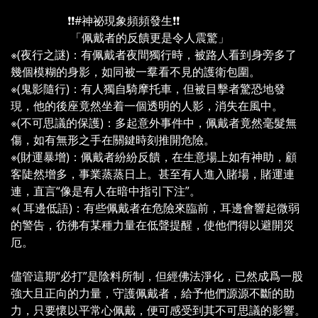
❗❗#神祕現象頻頻發生❗❗
「佩戴者的反饋更是令人震驚」
※(夜行之謎)：有佩戴者夜間獨行時，被路人看到身旁多了
幾個模糊的身影，如同被一羣看不見的護衛包圍。
※(鬼影隨行)：有人獨自騎摩托車，但被目擊者驚恐地發
現，他的後座竟然坐着一個透明的人影，消失在風中。
※(不可思議的保護)：多起意外事件中，佩戴者竟然毫髮無
傷，如有無形之手在關鍵時刻推開危險。
※(財運暴增)：佩戴者紛紛反饋，在生意場上如有神助，顧
客陡然增多，事業蒸蒸日上。甚至有人進入賭場，賭運連
連，直言“像是有人在暗中指引下注”。
※( 耳邊低語)：有些佩戴者在危險來臨前，耳邊會響起微弱
的警告，彷彿有某種力量在低聲提醒，使他們得以避開災
厄。
儘管這期“必打”是陰料所制，但經佛法淨化，已然成爲一股
強大且正向的力量，守護佩戴者，給予他們源源不斷的助
力，只要懷以平常心佩戴，便可感受到其不可思議的影響。