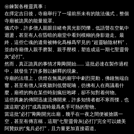
㊙️鍊製各種靈異事：
在擇定吉日後，寺廟舉行了一場前所未有的陰法儀式，整個
寺廟被詭異的能量籠罩。
儀式中，許多僧人親眼目睹奇異光影閃爍，低語聲在空氣中
迴盪，甚至有人在昏暗的廟堂中看到模糊的身影遊走。最
終，這些亡魂的遺骨被轉化爲極爲罕見的 “超靈驗陰材料”，
並由寺廟僧人親手磨製、親手壓模，塑造成這一期七聖靈骨
灰‘’必打‘’。
然而，真正詭異的事情才剛剛開始…… 這批必達在製作過程
中，就發生了許多難以解釋的現象。
寺廟的法壇上，供燈在無風的廟宇中劇烈晃動，佛鐘無端自
響，甚至有僧人深夜聽到低聲呢喃，彷彿有人在商議着什
麼，廟裡的狗在某些時刻瘋狂咆哮，卻不知對着何物。
這些異象的傳聞迅速流傳開來，許多知情者都不寒而慄，也
讓這期“必打”成爲當時最爲炙手可熱的聖物。
當這批“必打”剛剛開光出廟，幾乎在一夜之間便被搶購一
空，甚至有傳言稱，這期“七聖靈骨灰(必打)”完全可以媲美
阿贊奴的“鬼兵必打”，且力量更加直接霸道。