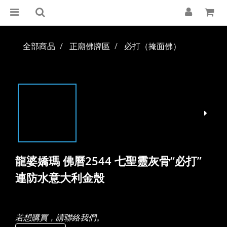
全部商品
正廟佛牌區
必打（掩面佛）
龍婆嬌瑪 佛曆2544 七聖靈灰骨“必打”
連防水意大利金殼
若想購買，請聯絡我們。