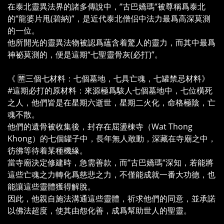
在泰北靈異法界的諸多傳說中，‘’古巴嬌瑪‘’被尊稱爲泰北
的‘’龍婆片甩(碧納)”，是近代泰北僧侣中法力最爲高深莫測
的一位。
他所開光的靈異法物被認爲蘊含着驚人的靈力，而其中最爲
神祕莫測的，便是這期“七聖靈骨灰(必打)”。
《 🈲三個七材料：七個墓地，七具亡魂，七罐禁忌材料》
#這期必打的原材料：來源極爲駭人七個墓地中，七位橫死
之人，他們皆是在星期六逝世，星期二火化，命格極陰，亡
魂不散。
他們的遺骨被收集後，封存在屈盪棟寺（Wat Thong
Khong）的七個罐子中，長年無人敢動，深藏在寺廟之中，
彷彿等待着某種機緣。
當寺廟決定修建時，急需善款，而‘’古巴嬌瑪‘’深知，若能將
這些亡魂之力轉化爲慈悲之力，不僅能成就一番大功德，也
能讓這些靈體獲得解脫。
因此，他親自施法溝通這些靈體，祈求他們的同意，並承諾
以佛法超度，使其由怨化善，成爲幫助世人的聖靈。