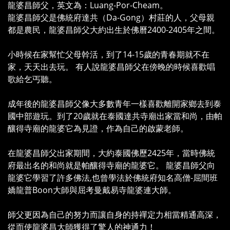
龍婆昌師父，英文為：Luang-Por-Cheam。
龍婆昌師父是佛統府達共（Da-Gong）村莊的人，父母親
都是農民，龍婆昌師父大約出生於佛曆2400-2405年之間。
小時候在家幫忙父母幹活，到了14-15歲的青春期就不在
家，天天出去玩。 有人說龍婆昌師父在傍晚的時候喜歡唱
歌給乞丐聽。
成年後的龍婆昌師父像大多數青年一樣喜歡離開家鄉去到泰
國中部遊玩。到了20歲就在泰國達共寺廟出家當和尚，由帕
釀得寺廟的龍婆它為見證，作為自己的啟蒙老師。
在龍婆昌師父出家期間，大約泰國佛歷2425年，當時佛統
府最出名的和尚就是帕釀得寺廟的龍婆它。 龍婆昌師父向
龍婆它學習了許多佛法,也曾學法於佛統府知名高僧-屈間班
嬌龍普Boon大師與屈考曼戴易寺龍婆連大師。
師父更因為自己的努力而讓自身的持禪定力相當精通高深，
從而使龍婆昌大師獲得了驚人的神通力！