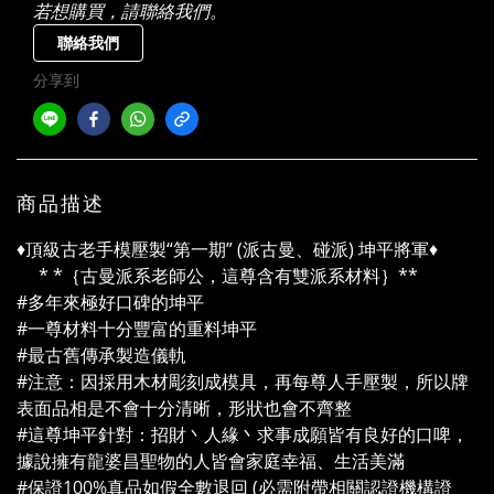
若想購買，請聯絡我們。
聯絡我們
分享到
商品描述
♦️頂級古老手模壓製“第一期” (派古曼、碰派) 坤平將軍♦️
* *｛古曼派系老師公，這尊含有雙派系材料｝**
#多年來極好口碑的坤平
#一尊材料十分豐富的重料坤平
#最古舊傳承製造儀軌
#注意：因採用木材彫刻成模具，再每尊人手壓製，所以牌
表面品相是不會十分清晰，形狀也會不齊整
#這尊坤平針對：招財丶人緣丶求事成願皆有良好的口啤，
據說擁有龍婆昌聖物的人皆會家庭幸福、生活美滿
#保證100%真品如假全數退回 (必需附帶相關認證機構證