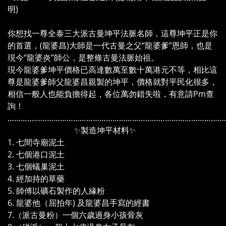
明)
你想找一尊全泰三大派古曼坤平法脈名師，這尊坤平正是你
的首選，(龍婆昌)大師是一代古曼之父“龍婆爹”恩師，也是
現今“龍婆炎”師公，是整條古曼法脈始祖。
現今龍婆爹坤平價格已高達數萬至數十萬港元不等，相比這
尊是龍婆爹師父龍婆昌親製的坤平，價格就對平民化很多，
相信一般人也能負擔得起，各位萬勿錯失啦，有意請Pm查
詢！
………………………………………………………………………………………
✨製造坤平材料✨
1. 七間寺廟泥土
2. 七個港口泥土
3. 七個蟻巢泥土
4. 經加持的草藥
5. 師傅以礦石製作的人緣粉
6. 龍婆他（屈拍年) 及龍婆昌手寫的經書
7.（派古曼粉）一個六歲過身小孩骨灰