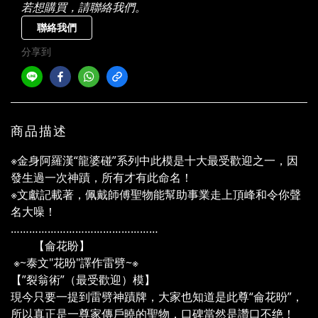
若想購買，請聯絡我們。
聯絡我們
分享到
商品描述
※金身阿羅漢“龍婆碰”系列中此模是十大最受歡迎之一，因
發生過一次神蹟，所有才有此命名！
※文獻記載著，佩戴師傅聖物能幫助事業走上頂峰和令你聲
名大噪！
…………………………………………
【侖花盼】
※~泰文"花昐"譯作雷劈~※
【”裂翁術”（最受歡迎）模】
現今只要一提到雷劈神蹟牌，大家也知道是此尊“侖花昐”，
所以真正是一尊家傳戶曉的聖物，口碑當然是讚口不绝！