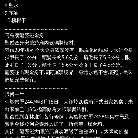
8.聖水
9.花油
10.檳榔干
…………………………………………
阿羅漢龍婆碰金身 :
聖僧金身安放於廟內玻璃制棺材。
奇蹟30年後的今天金身依然沒有一點腐化的現像，大師金身
指甲長了1公分，頭髮長約5-6公分，眉毛長了5-6公分，眼
睫毛長了1公分，鬍子長了5-6公分及腳甲長了4-5公分。
龍婆碰出現金身不壞阿羅漢境界，身體永遠不會壞死，長久
依然完整保存。
…………………………………………
師傅一生 :
生於佛歷2447年3月15日，大師於20歲時正式出家為僧，未
出家前已向3位極高修為大師學習法術。
期後更到森林進行苦行修煉，其後於佛歷2458年集村民及
賣地金錢於阿育泰雅興建了一所佛寺 - 屈倉騎。
其後，龍婆碰大師於屈倉騎渡過了整整60年，大師於佛歷