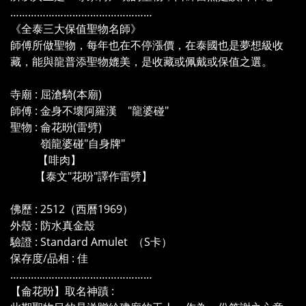
…………………………………………
《全泰三大保值聖物名師》
師傅所做聖物，每年也在不停漲價，在泰國也是夢想級收
藏，能與龍普添聖物媲美，是收藏或佩戴或保值之選。
寺廟 : 屈滄騎(本廟)
師傅 : 金身不壞阿羅漢 "龍婆碰"
聖物 : 侖花昐(雷劈)
嶺龍婆碰"自身牌"
【啡肉】
【泰文"花昐"譯作雷劈】
佛歷 : 2512（西曆1969）
外殼 : 防水真金殼
驗證 : Standard Amulet （S卡）
保存度/品相 : 佳
…………………………………………
【侖花昐】取名神蹟 :