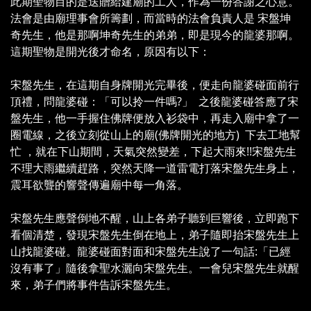
此期聖物目的是送贈給建廟的工人，作為一份答謝之心意。
法會是由廟理事會所籌劃，而當時的法會負責人是 宋盤坤
奇先生，他是那啊坤奇先生的弟弟，即是現今的龍婆那啊。
這期聖物是開光後才命名，原因有以下：
宋盤先生，在這期自身牌開光完畢後，便走向龍婆碰面前行
頂禮，問龍婆碰：「可以拎一件嗎?」 之後龍婆碰答應了宋
盤先生，他一手握住佛牌便放入衫袋中，再走入廟中拿了一
圈電線，之後立刻從山上的廟(佛牌開光的地方) 下去工地幫
忙 ，就在下山期間，天氣突然變差，下起大雨來!!宋盤先生
不理大雨繼續趕路，突然天降一道雷電打落宋盤先生身上，
震耳欲聾的響聲傳遍廟中每一角落。
宋盤先生應聲倒地不醒，山上各弟子聽到巨響後，立即跑下
看個清楚，發現宋盤先生倒在地上，弟子隨即抬宋盤先生上
山找龍婆碰。龍婆碰面對面和宋盤先生說了一句話:「已經
沒有事了」隨後拿聖水灑向宋盤先生。一會兒宋盤先生就醒
來，弟子們將事件告訴宋盤先生。