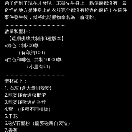
弟子們到了現在才發現，宋盤先生身上一點傷痕都沒有，最
奇怪的地方是連身上的衣服完全都沒有燒過的痕跡！在這件
事件發生後，就將此期聖物命名為「侖花昐」
…………………………………………
數量和聖料 :
【這期佛牌共制作3種版本】
※綠色 : 制200尊
（有印約100）
※白色和啡色 : 共制10000尊
（小量有印）
…………………………………………
聖材如下：
1. 石灰 (含大量貝殼粉)
2.龍婆碰食過檳榔渣
3.龍婆碰吸過的香煙
4.彎 （多種不同植物）
5.干花
6.碰V石聖粉（龍婆碰親自製造）
7.香蕉