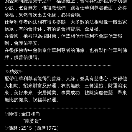
的聲聞阿羅漢弟子之中，福德最上，曾有其他佛祖弟子功德
少缺，乞食無方，佛祖教他們，跟著仕華利尊者後面，必得
蔭福，果然每次出去化緣，必得食物。
仕華利尊者的法相有很多姿態，大多數的法相就像一般出家
僧眾，有的會托缽，有的還會持寶扇、傘及杖。
在泰國，祂被視為招財佛，信眾相信仕華利不會讓信眾餓
到，會護佑平安。
在很多佛寺中會供奉仕華利尊者的佛像，也有製作仕華利佛
牌，供善信供請。
…………………………………………………………………………
✨功效✨
配帶仕華利尊者能得到善緣、人緣，並具有慈悲心，常得他
人相助、招來財富及好運，衣食無缺、三餐溫飽，財運滾滾
來，美好未來，安居樂業、事業成功、祛除病魔侵襲、帶來
無比的健康、祝福與好運。
…………………………………………………………………………
✨師傅 : 金口和尚
"龍婆貴"
✨佛曆 : 2515（西曆1972）