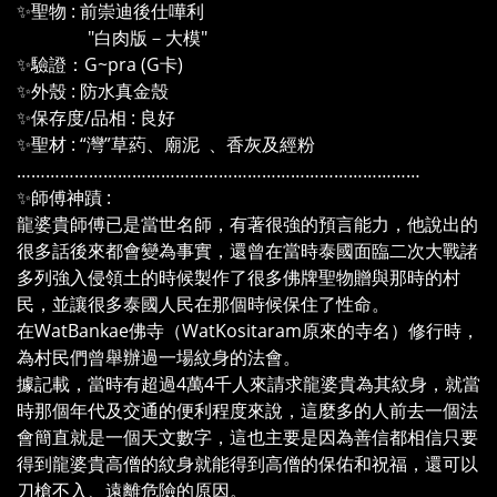
✨聖物 : 前崇迪後仕嘩利
"白肉版－大模"
✨驗證：G~pra (G卡)
✨外殼 : 防水真金殼
✨保存度/品相 : 良好
✨聖材 : “灣”草葯、廟泥 、香灰及經粉
…………………………………………………………………………
✨師傅神蹟 :
龍婆貴師傅已是當世名師，有著很強的預言能力，他說出的
很多話後來都會變為事實，還曾在當時泰國面臨二次大戰諸
多列強入侵領土的時候製作了很多佛牌聖物贈與那時的村
民，並讓很多泰國人民在那個時候保住了性命。
在WatBankae佛寺（WatKositaram原來的寺名）修行時，
為村民們曾舉辦過一場紋身的法會。
據記載，當時有超過4萬4千人來請求龍婆貴為其紋身，就當
時那個年代及交通的便利程度來說，這麼多的人前去一個法
會簡直就是一個天文數字，這也主要是因為善信都相信只要
得到龍婆貴高僧的紋身就能得到高僧的保佑和祝福，還可以
刀槍不入、遠離危險的原因。