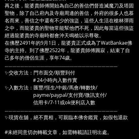
再之後，龍婆貴師傅開始為自己的善信們督造滅魔刀及塔固
聖物，除了自己府內及寺廟周邊的善信，外府的很多人也慕
名而來，善信之中還有不少的強盜，這些人生活在槍林彈雨
之中，而龍婆貴的聖物常能幫他們不死，因此每當這些強盜
經過龍婆貴的寺廟時都會沖天鳴槍以示尊敬。
在佛歷2491年的9月1日，龍婆貴正式成為了WatBankae佛
寺的主持。到了佛歷2522年，龍婆貴師傅圓寂，結束了自
己多年的僧侶生涯，享年74歲。
…………………………………………………………………………
✨交收方法：門市面交/順豐到付
＃24小時內入數作實
✨入數方法：匯豐/恆生/中銀/馬會/轉數快/
payme/paypal/支付寶/微訊支付/
信用卡/7-11或ok便利店入數
…………………………………………………………………………
✨現貨在舖，絕不賣相，可親臨本佛舍鑑賞，如假包退款
#未經同意切勿轉載文章，如需轉載請註明出處。