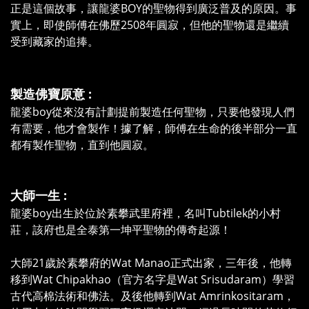
正是這個故事，讓龍婆BOY的聖物得到廣泛普及的原因。事
實上，即使師傅在佛歷2508年圓寂，但他的聖物還是繼續
受到藏家的追捧。
製造佛寶原意 :
龍婆boy從來沒有計劃提前製造任何聖物，只要他發現人們
有需要，他才會製作！據了解，師傅在生命的後半部分一直
都有製作聖物，直到他圓寂。
大師一生 :
龍婆boy出生於位於素攀武里府裡，名叫Tubtilek的小村
莊，該府也是全泰第一坤平聖物的傳奇起源！
大師21歲於素攀府的Wat Manao正式出家，三年後，他轉
移到Wat Chipakhao（官方名字是Wat Srisudaram）學習
古代高棉法術和佛法。及後他轉到Wat Amrinkositaram，