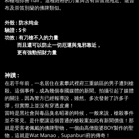
和碰地你善 hair。這種經粉的力量與含有崇笛屈甩近、龍普
布及崇笛別籣的佛牌類似。
外殼 : 防水纯金
驗證 : S卡
功效 : 有刀槍不入的力量
而且還可以防止一切厄運與鬼邪靠近，
更有強勁招財力量
神蹟 :
在若干年前，一名居住在素攀武裡府三重鎮區的男子遭到槍
殺。這個事件，成為幾個泰國媒體的新聞。拍攝引起了媒體
的關注，因為警方已經報導說，雖然。多次發射了許多子
彈，但實際上並沒有穿透皮膚！
當時是黑社會與毒品臭名昭著的時候，一般來說，槍殺事件
並不常見。是什麼讓這個普通的槍殺案如此有新聞價值！那
就是受害者佩戴的佛牌聖物，一個由高僧龍婆BOY製作的聖
物，這就是Wat Manao，Supanburi府的傳奇！