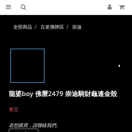
全部商品
古老佛牌區
崇迪
龍婆boy 佛曆2479 崇迪騎財龜連金殼
售完
若想購買，請聯絡我們。