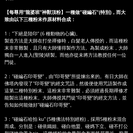
【每尊用“龍婆班”神獸頂粉】一種做"碰編石"(特別)，而大
致由以下三種粉末作原材料合成：
1："下絕是陸印" (6 種動物的心臟)。
製造方法是大師在打坐禪修時，白髮老人傳授的，而這種粉
末非常難製，且只有大師懂得製作方法。為製成粉末，大師
獨自一人進入(聖陵)研製。而他亦從未將方法教授任何一位
門徒。
2："碰編石印哥變"，由"印哥變"所提煉出來的。有日大師在
佛塔內發現了"印哥變"的經文咒語，然後便使用咒語製作成
這第二種特別粉末。這粉末非常難製，必須經過長期禪修才
能製出這種粉末。大師傳授其門徒"印哥變"的經文方法，並
告知如何能做好"碰編石印哥變"。
3："碰編石哈拍 ku" (5種佛法特別經粉)，採用5種粉末混合
而成。分別是：碰依鐵姐、碰白他盟、碰媽下立、碰不打公