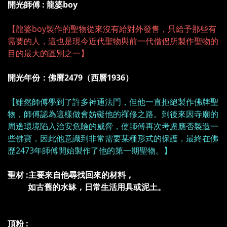
開光師傅 : 龍婆boy
【龍婆boy製作的聖物從來沒有給對外發售，只給予那些有
需要的人，這也是現今近代聖物與前一代僧侶所製作聖物的
目的最大的區別之一】
開光年份：佛曆2479（西曆1936）
【雖然師傅學到了許多神通法門，但他一直拒絕製作佛牌聖
物，師傅認為這樣做會妨礙他的禪修之路。到後來因寺廟的
周邊環境陷入治安危險的威脅，使師傅再次考慮應否製造一
些佛寶，因此他意識到非常需要某種形式的保護，最終在佛
歷2473年師傅開始製作了他的第一期聖物。】
聖材 :主要來自他尋找回來的材料，
如古舊的水缽，日常生活用具或泥土。
頂粉 :