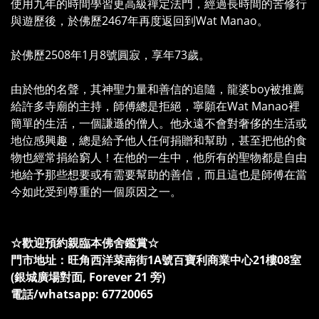
使用九年的時間學習更高級禪定法門，經過長時間的苦修行
與遊歷後，於佛歷2467年再度返回到Wat Manao。
於佛歷2508年1月8號圓寂，享年73歲。
由於他的名聲，其神聖力量和善信的追隨，龍婆boy被推薦
給許多寺廟的主持，師傅總是拒絕，寧願在Wat Manao裡
簡單的生活，一個謙遜的僧人。他永遠不會對奢侈的生活或
地位感興趣，總是給予他人任何捐贈和幫助，甚至把他的食
物也經常捐給窮人！在他的一生中，他所有的聖物都是自由
地給予那些想要或有需要幫助的善信，而且這也是師傅在當
今如此受到尊重的一個原因之一。
☆歡迎預約親臨本佛舍鑑賞☆
門市地址：旺角西洋菜南街1A號百寶利商業中心21樓08室
(銀城廣場對面, Forever 21 旁)
電話/whatsapp: 67720065