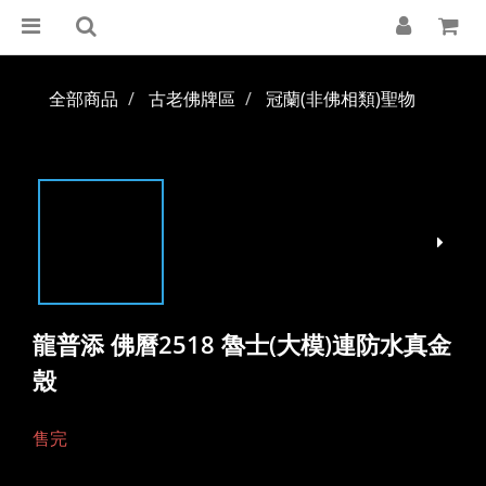
全部商品
古老佛牌區
冠蘭(非佛相類)聖物
龍普添 佛曆2518 魯士(大模)連防水真金
殼
售完