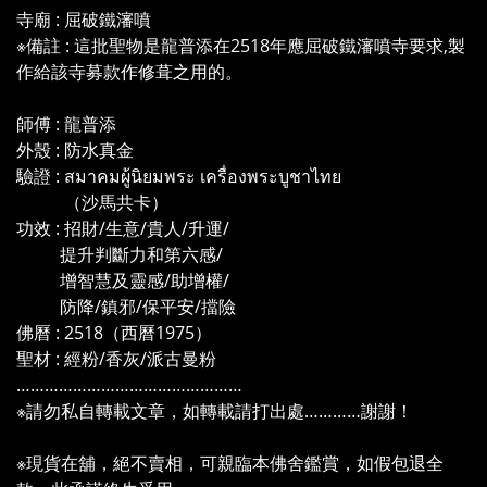
寺廟 : 屈破鐵瀋噴
※備註 : 這批聖物是龍普添在2518年應屈破鐵瀋噴寺要求,製
作給該寺募款作修葺之用的。
師傅 : 龍普添
外殼 : 防水真金
驗證 : สมาคมผู้นิยมพระ เครื่องพระบูชาไทย
（沙馬共卡）
功效 : 招財/生意/貴人/升運/
提升判斷力和第六感/
增智慧及靈感/助增權/
防降/鎮邪/保平安/擋險
佛曆 : 2518（西曆1975）
聖材 : 經粉/香灰/派古曼粉
…………………………………………
※請勿私自轉載文章，如轉載請打出處…………謝謝！
※現貨在舖，絕不賣相，可親臨本佛舍鑑賞，如假包退全