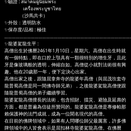
✨驗證 : สมาคมผู้นิยมพระ
เครื่องพระบูชาไทย
（沙馬共卡）
✨外殼：透明防水
✨保存度/品相 : 極佳
………………………………………………………………………………………
✨龍婆駕龍生平 :
高僧出生於佛曆2461年1月10日，星期六。高僧在出生時就
有一個特點，即在口腔上顎具有一顆很特別的增生牙，且此
牙是像玻璃般的透明，伸縮自如。高僧從小就對法術很有興
趣。他在20歲那一年，便下定決心出家。
高僧出家之後，跟隨屈拿奔寺的龍婆年高僧（與屈茂坎套寺
龍普蜀高僧是同一間佛寺師兄弟），之後龍婆駕龍高僧便跟
隨龍普蜀高僧的弟子繼續學習。
龍婆駕龍高僧擅長的法術，包含招財、擋災、避險及延壽的
方面，都是普遍為信徒所贊同的。龍婆駕龍高僧是專修帕那
賴保護神的法門成就，成為一位聞名現代的高僧。
在目前的佛牌領域中，如果有人問哪位師父最厲害，許多佛
牌領域中的人皆會表示是屈扣林寺龍婆駕龍高僧。在佛曆