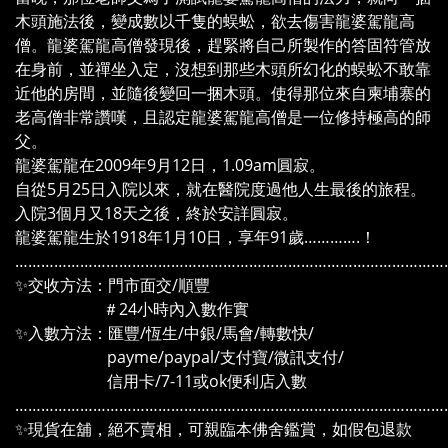
木頭施法後，變成數以千隻的蜈蚣，欲去傷害龍婆駕龍高
僧。龍婆駕龍高僧發現後，趕緊將自己所製作的答固符管放
在身前，並禪坐入定，沒想到那些木頭所幻化的蜈蚣不敢靠
近他的房間，並隨後變回一捆木頭。使得那位來自柬埔寨的
老高僧非常讚嘆，且認定龍婆駕龍高僧是一位修持極高的師
父。
龍婆駕龍在2009年9月12日，1.09am圓寂。
自從5月25日入院以來，就在醫院度過他人生最後的旅程。
入院3個月又18天之後，終於安詳圓寂。
龍婆駕龍生於1918年1月10日，享年91歲………….！
………………………………………………………………………………………
✨交收方法：門市面交/順豐
＃24小時內入數作實
✨入數方法：匯豐/恆生/中銀/馬會/轉數快/
payme/paypal/支付寶/微訊支付/
信用卡/7-11或ok便利店入數
………………………………………………………………………………………
✨現貨在舖，絕不賣相，可親臨本佛舍鑑賞，如假包退款