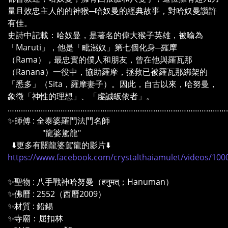
量且效忠主人的的神猴─哈奴曼的經典故事，對哈奴曼讚許
有佳。
史詩中記載：哈奴曼，是著名的偉大猴子英雄，被喻為
「Maruti」，他是「毗濕奴」第七個化身─羅摩
（Rama），最忠實的僕人和朋友，曾在他與羅瓦那
（Ranana）一役中，協助羅摩，拯救已被羅瓦那綁架的
「悉多」（Sita，羅摩妻子）。因此，自古以來，哈努曼，
象徵「神性的理想」、「虔誠皈依者」。
………………………………………………………………………………………
✨師傅 : 全泰婆羅門法門名師
"龍婆駕龍"
⬇️更多有關龍婆駕龍的影片⬇️
https://www.facebook.com/crystalthaiamulet/videos/10
✨聖物 : 八手戰神哈努曼（हनुमत्；Hanuman）
✨佛曆 : 2552（西曆2009）
✨材質 : 鉛錫
✨寺廟：屈扣林