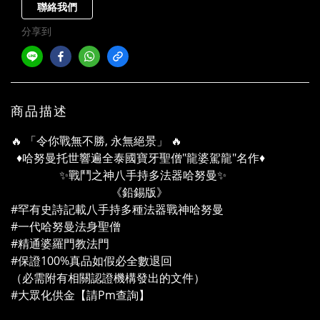
聯絡我們
分享到
商品描述
🔥 「令你戰無不勝, 永無絕景」 🔥
♦️哈努曼托世響遍全泰國寶牙聖僧"龍婆駕龍"名作♦️
✨戰鬥之神八手持多法器哈努曼✨
《鉛錫版》
#罕有史詩記載八手持多種法器戰神哈努曼
#一代哈努曼法身聖僧
#精通婆羅門教法門
#保證100%真品如假必全數退回
（必需附有相關認證機構發出的文件）
#大眾化供金【請Pm查詢】