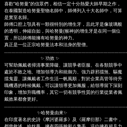
喜歡“哈努曼”的信眾們，相信一定十分熱愛大師早期之作，
在泰國製造哈努曼聖物名師中，師傅列入十大名師中，可算
是實至名歸。
師傅口腔上顎具有一顆很特別的增生牙，且此牙是像玻璃般
的透明，伸縮自如，與哈努曼(猴神)的增生牙是在同一個位
置，所以師傅能擁有哈努曼的神力。
真正是一位正宗哈努曼法本和法身的聖僧。
………………………………………………………………………………………
✨ 功效 ✨
可幫助佩戴者掃清事業障礙、讓競爭者臣服、在各類競爭中
處於不敗之地、增加領導力和統御力、強力辟邪擋煞、驅魔
擋鬼靈、讓佩戴者工作生活一帆風順，對於企業高管等待升
職機遇的時候佩戴，可以讓領導更加佩服，給領導留下深刻
印象，增加升職機率，其它一切有競爭性質的行業從業者佩
戴效果都會更好。
………………………………………………………………………………………
✨哈努曼由來✨
在印度著名的史詩《摩訶婆羅多》及《羅摩衍那》二書中，
都曾敘述，哈奴曼，擁有四張臉和八隻手，這位擁有超凡力