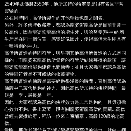
2549年及佛曆2550年，他所加持的哈努曼是很有名且非常
靈驗的。
並在同時間，高僧所製作的其他聖物也隨之聞名。
另外，許多佛牌收藏者，都認為龍婆駕龍高僧是目前非常一
位高僧，因為龍婆駕龍高僧的增生牙，與哈努曼(猴神)的增
生牙是在同一個位置。感覺好像因此，使得高僧天生即具有
一種特別的神力。
高僧所督造的特固符管，與早期其他高僧所督造的方式是同
樣的，而龍婆駕龍高僧所督造的符管所結緣募得的款項，讓
龍婆駕龍高僧能夠建造七間佛寺；並且大家幾乎都認為高僧
的特固符管是不可或缺的收藏聖物。
高僧所督造的佛牌是需要經過很漫長的時間，直到高僧認為
佛牌中已蘊含足夠的神力。因此高僧所加持的佛牌時間，最
短是一季，最長是一年。
因此，大家都認為高僧的佛牌效力是非常足夠的，且毋須擔
心效力不夠。書上寫著一段有關龍婆駕龍高僧的實蹟…高僧
曾經去習撒給府，拜訪一位來自柬埔寨，高齡120歲的老高
僧。
當晚，那位老師父為了測試龍婆駕龍高僧的法力，就向一捆