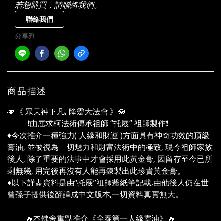
若想購買，請聯絡我們。
聯絡我們
分享到
商品描述
🪷《 眾天神下凡, 降靈大法會 》🪷
❗由屈求柯法術傳承祖師 ‘’托屐‘’ 祖師製作❗
♦️今次推介一種強力( 人緣和財運 )方面具有神奇功效的頂級
膏油, 並被視為一切魅力和財富法術中的極致, 現今祖師家族
後人, 除了重要的法事中才會採用此黃金膏, 因留存至今已所
剩無幾, 用完後再沒有人能再鍊製出此珍貴黃金膏。
♦️以下詳盡資料是由“托屐”祖師爺紙筆記載,由他後人仍在世
曾孫子提供後翻譯成中文版本,一切資料真實無大。
🔥本佛舍重點推介《全泰第一人緣靈油》🔥