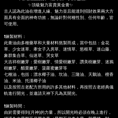
✨頂級魅力富貴黃金膏✨
古人認為此油在增進人緣、魅力並且能達到招財效果兩大方
面具有全面的神奇功效，無論針對何種性別、任何年齡，皆
可使用。
❗鍊製材料：
此膏油由多種藥草和大量材料熬製而成，當中包括：金花
草、少女迷草、牽女子入房草、迷情草、慾根草、迷山藤、
象群集合草、仙迷草、哭女草
大吉祥樹嫩芽：愛樹嫩芽、情愛樹嫩芽、讚美樹嫩芽、迷鴉
樹嫩芽、醋栗嫩芽、菠蘿蜜嫩芽等
七種油，包括：漂水椰子油、坎油、三隆油、天鵝油、檀香
油、米油、托漢椰子油
以及按照古老配方所用的許多其他材料，再按照古老經典儀
軌進行開光，並邀請天神下凡為其開光。
❗鍊製時間：
由於需要得到(月神)的力量，所以開光時必須在晚上進行，