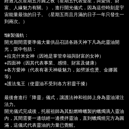
經過九次星期五月圓之夜（星期五代表金星，與愛情、財
富、人緣魅力有關。），進行開光儀式，因為這些時刻是宇
宙能量最強的日子。（星期五而且月滿的日子一年只發生一
到兩次。）
❗鍊製儀軌：
開光期間需要準備大量供品召請各路天神下凡為此靈油開
光，當中包括：
※拉克什米女神（因祂是掌管幸福與財富的女神）
※四面神（因其代表事業、感情、財富及健康）
※各方愛神（代表有著天神級魅力，如劈派也燙、金娜麗
等）
※護法鬼王（使靈油不受到各方邪靈干擾）
最後會進行「降靈」儀式，讓護法神和祖師上身為靈油灌注
法力。
開光儀式完成後，托屐祖師為其點燃蜂蠟製的蠟燭滴入靈油
內，其間需要一邊頌經一邊攪拌靈油，直到蠟燭燒完方為圓
滿，這儀式代表靈油的力量已覺醒。