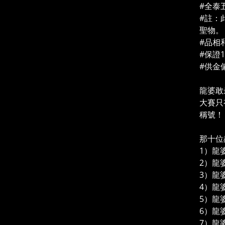
#全泰
#註：
聖物。
#品相
#保證
#供金
龍婆敢
大賽只
稱號！
那十位
1）龍婆
2）龍婆
3）龍婆
4）龍
5）龍
6）龍婆T
7）龍婆