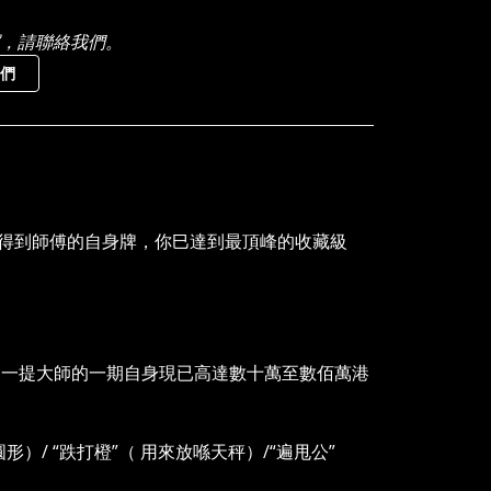
，請聯絡我們。
們
得到師傅的自身牌，你巳達到最頂峰的收藏級
另一提大師的一期自身現已高達數十萬至數佰萬港
形）/ “跌打橙”（ 用來放喺天秤）/“遍甩公”