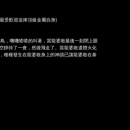
全泰最受歡迎追捧頂級金屬自身)
的小鳥，嘰嘰喳喳的叫著，當龍婆敢最後一刻閉上眼
空靜待了一會，然後飛走了。當龍婆敢遺體火化
，種種發生在龍婆敢身上的神蹟已讓龍婆敢在泰