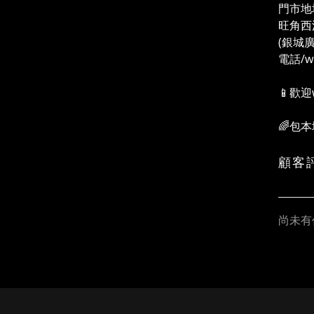
門市地
旺角西
(銀城
電話/wh
📱歡迎
🌈包
顧客
尚未有