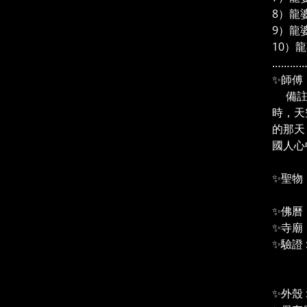
8）龍
9）龍
10）
………
✨師傅
備註：
時，天
的那天
國人心
✨聖物
(第
✨佛曆：
✨寺廟：
✨驗證 : 
เครื
（沙
✨外殼 