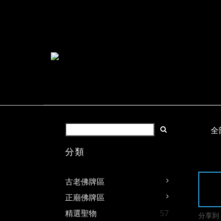
全
分類
古老佛牌區
正廟佛牌區
精選聖物
57
分享到