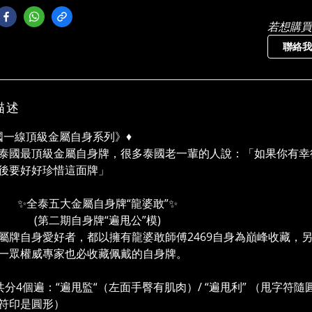
若想購買
聯絡我
描述
泰國一線頂級金屬自身系列》♦️
泰國最頂級金屬自身牌，很多泰國老一輩的人說：「如果你有幸
後要好好珍惜這面牌」
泰五大金屬自身牌“龍婆敢”✨
二期自身牌“遍甩公”模)
屬牌自身愛好者，都以擁有龍婆敢師傅2469自身為巔峰收藏，
一眾權威專家也必收藏佩戴的自身牌。
共分4個遍：“遍甩監“（左面手臀有肌肉）/ “遍甩利” （甩字符隨圓
符印是圓形）