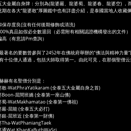
五大金屬自身牌：分別為(龍婆嚴、龍婆蜀、龍婆春、龍婆空) ，而
此期在各大“龍婆敢”厚圖鑑中也有詳盡介紹，是泰國當地人收藏
和保存度良(沒有任何後期修飾或清洗)
100%真品如假必全數退回（必需附有相關認證機構發出的文件）
偏高（有意請Pm查詢）
最著名的要數曾參與了2452年在佛統府舉辦的”佛法與精神力
有十位僧人通過，包括大師取得第一。由此可見，在那個聖僧云
赫赫有名聖僧分別是：
敢-WatPhraYatikaram (全泰五大金屬自身之首)
Boon-屈間班嬌 (全泰第一座山佛)
蜀-WatMakhamatao (全泰第一佛祖)
婆嚴-屈能 (全泰五大必打)
婆銀-屈班近 (全泰第一財佛)
ha-WatPhaniangTaek
通Wat KhaoKaButhWaSri