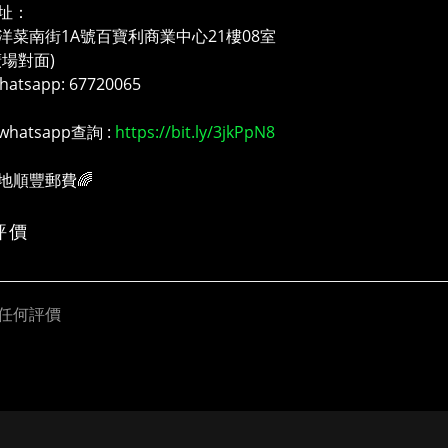
址：
洋菜南街1A號百寶利商業中心21樓08室
廣場對面)
atsapp: 67720065
whatsapp查詢 :
https://bit.ly/3jkPpN8
本地順豐郵費🌈
評價
任何評價