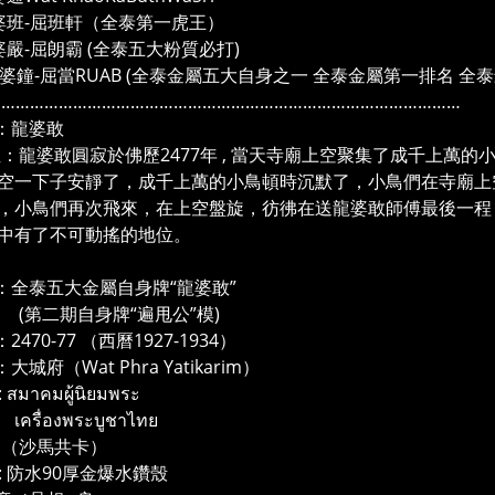
婆班-屈班軒（全泰第一虎王）
婆嚴-屈朗霸 (全泰五大粉質必打)
龍婆鐘-屈當RUAB (全泰金屬五大自身之一 全泰金屬第一排名 
………………………………………………………………………………………
：龍婆敢
龍婆敢圓寂於佛歷2477年 , 當天寺廟上空聚集了成千上萬
空一下子安靜了，成千上萬的小鳥頓時沉默了，小鳥們在寺廟上
，小鳥們再次飛來，在上空盤旋，彷彿在送龍婆敢師傅最後一程
中有了不可動搖的地位。
：全泰五大金屬自身牌“龍婆敢”
二期自身牌“遍甩公”模)
2470-77 （西曆1927-1934）
大城府（Wat Phra Yatikarim）
สมาคมผู้นิยมพระ
่องพระบูชาไทย
馬共卡）
: 防水90厚金爆水鑽殼