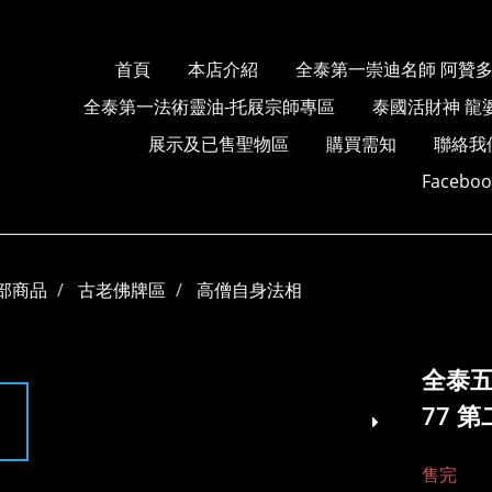
首頁
本店介紹
全泰第一崇迪名師 阿贊
全泰第一法術靈油-托屐宗師專區
泰國活財神 龍
展示及已售聖物區
購買需知
聯絡我
Faceb
部商品
古老佛牌區
高僧自身法相
全泰五
77 
售完