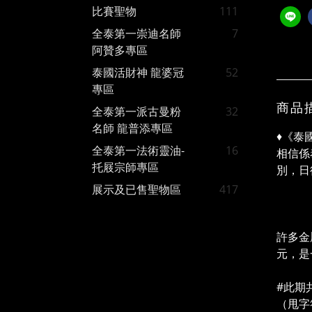
比賽聖物
111
全泰第一崇迪名師
7
阿贊多專區
泰國活財神 龍婆冠
52
專區
商品
全泰第一派古曼粉
32
名師 龍普添專區
♦️《
全泰第一法術靈油-
16
相信係
托屐宗師專區
別，日
展示及已售聖物區
417
✨全
(第
許多金
元，是
#此期
（甩字