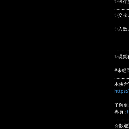
✨保存度
………
✨交收
＃2
✨入數
pay
信用
………
✨現貨
#未經
………
本佛舍Y
https
了解更
專頁 :
………
☆歡迎