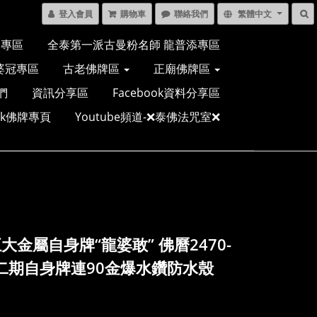
登入會員
購物車
聯絡我們
繁體中文
多專區
全泰第一派古曼粉名師 龍普添專區
婆冠專區
古老佛牌區
正廟佛牌區
們
資訊分享區
Facebook資料分享區
ook佛牌專頁
Youtube頻道-❌泰佛法咒室❌
大金屬自身牌“龍婆敢” 佛曆2470-
第二期自身牌連90金爆水鑽防水殼