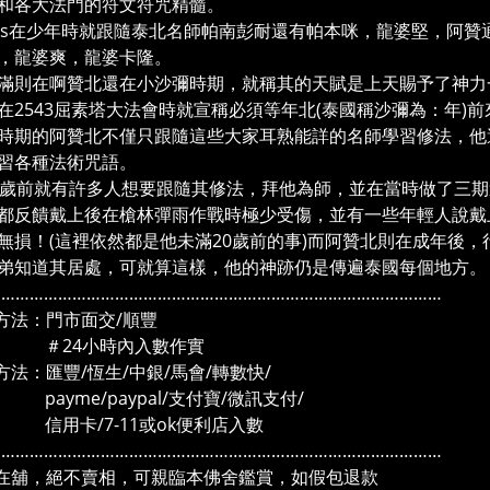
和各大法門的符文符咒精髓。
es在少年時就跟隨泰北名師帕南彭耐還有帕本咪，龍婆堅，阿贊通
，龍婆爽，龍婆卡隆。
滿則在啊贊北還在小沙彌時期，就稱其的天賦是上天賜予了神力
在2543屈素塔大法會時就宣稱必須等年北(泰國稱沙彌為：年)
時期的阿贊北不僅只跟隨這些大家耳熟能詳的名師學習修法，他
習各種法術咒語。
0歲前就有許多人想要跟隨其修法，拜他為師，並在當時做了三
都反饋戴上後在槍林彈雨作戰時極少受傷，並有一些年輕人說戴
無損！(這裡依然都是他未滿20歲前的事)而阿贊北則在成年後
弟知道其居處，可就算這樣，他的神跡仍是傳遍泰國每個地方。
……………………………………………………………………………………
方法：門市面交/順豐
4小時內入數作實
方法：匯豐/恆生/中銀/馬會/轉數快/
me/paypal/支付寶/微訊支付/
卡/7-11或ok便利店入數
……………………………………………………………………………………
在舖，絕不賣相，可親臨本佛舍鑑賞，如假包退款