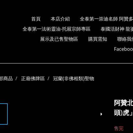
首頁
本店介紹
全泰第一崇迪名師 阿贊
全泰第一法術靈油-托屐宗師專區
泰國活財神 龍
展示及已售聖物區
購買需知
聯絡我
Faceb
部商品
正廟佛牌區
冠蘭(非佛相類)聖物
阿贊北
頭)虎
售完