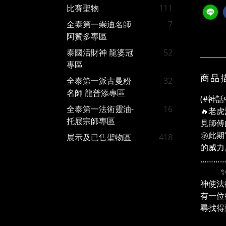
比賽聖物
111
全泰第一崇迪名師
7
阿贊多專區
泰國活財神 龍婆冠
52
專區
商品
全泰第一派古曼粉
32
名師 龍普添專區
(#神
全泰第一法術靈油-
16
🔥老
托屐宗師專區
見師傅
㊙️此
展示及已售聖物區
418
的威力
………
✨無堅
神使法
有一位
尋找得