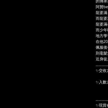
的傳承
阿贊b
龍婆滿
而龍婆
龍婆滿
而少年
地方學
在他2
佩服後
則毫髮
近身徒
………
✨交收
＃2
✨入數
pay
信用
………
✨現貨