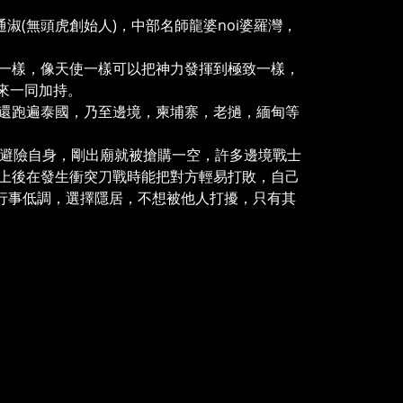
淑(無頭虎創始人)，中部名師龍婆noi婆羅灣，
一樣，像天使一樣可以把神力發揮到極致一樣，
前來一同加持。
還跑遍泰國，乃至邊境，柬埔寨，老撾，緬甸等
期避險自身，剛出廟就被搶購一空，許多邊境戰士
上後在發生衝突刀戰時能把對方輕易打敗，自己
，行事低調，選擇隱居，不想被他人打擾，只有其