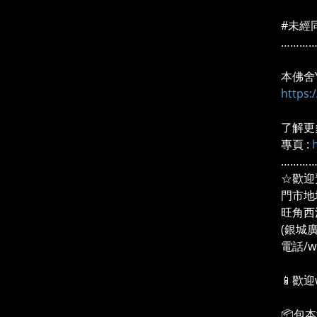
#未經
………
本佛舍Y
https
了解更
專頁 :
………
☆歡迎
門市地
旺角西
(銀城
電話/wh
📱歡迎
📦包