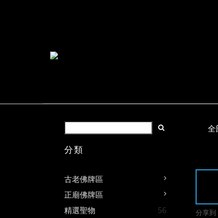
全
分類
古老佛牌區
正廟佛牌區
精選聖物
56
分享到