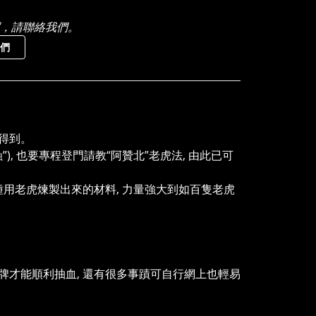
，請聯絡我們。
們
能得到。
), 也要專程登門請教“阿贊北”老虎法, 由此已可
內含一種用老虎煉製出來的材料, 力量強大到如百隻老虎
下牌才能順利抽血, 還有很多事蹟可自行網上也輕易