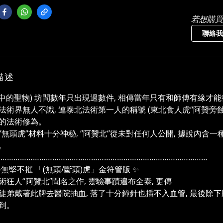
若想購買
聯絡我
描述
話中的聖物) 坊間數年只出現過數件, 相傳當年只有和師傅有緣才
虎法術界無人不識, 連泰北法術第一人的稱號 (東北食人虎“阿贊旁蝕”
的法術修為。
期‘’無頭虎‘’材料十分神秘, ‘’阿贊北‘’從未對任何人公開, 據說
。
………………………………………………………………………………………
不摧 「(無頭/斷頭)虎」金符管版 ✨
術狂人“阿贊北”聞名之作, 靈驗事蹟遍布全泰, 更傳
徒弟戴著此牌去醫院抽血, 落了十分鐘針也插不入血管, 最後除
到。