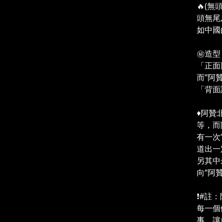
🔥(
頭無尾
如中國
㊙️造
「正面
而‘’
「背面
♦️阿
等，而
有一次
道出一
另其中
向“阿
❗#註
每一個
事，讓