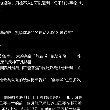
效為(避險、刀槍不入), 可以避開一切不好的事物, 無
。
載，無頭虎法門的創始人為‘’阿贊通蜀‘’，
。
 婆難等」, 大德高僧「龍普滿 / 龍婆駕隆」……等
次肯定為天神下凡轉世。
因路途遙遠, 而“龍普滿” 特此延後法會時間，並
。
身邊最為親近的幾位徒弟告知，“婆難等”也曾多次
每一個佛牌能夠真真正正的做到護身符一般，確保
己要去世的前一個月就已經知道自己要在哪天離
，不想出名，行事低調，但他如今已經離世好幾