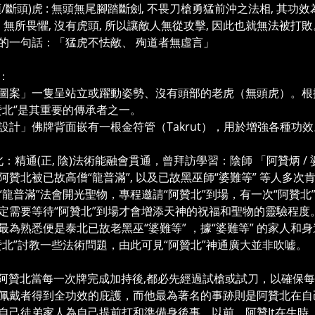
無頭/斷頭)虎 : 無頭無尾腳踏斷劍, 不畏刀槍勇猛前沖之法相, 其功
, 無所畏懼, 沒有虎頭, 所以讓敵人無從攻擊, 因此也就無法被打敗
的一句話：「猛虎不怯敵、 殉道者無虛言」
型：
圖案」一隻呈站立或躍動姿勢、沒有頭部的老虎（無頭虎）。根據記
阿贊北‘’是其重要的傳承者之一。
設計」佛牌背面嵌有一根金符管（Takrut），用於增強各種功效
贊北：精通(正, 陰)法術能融會貫通，曾拜訪學習：陰師 「阿贊炳 /
阿贊北被已故高僧“龍普滿”, 以及已故黑巫師“婆難等” 等人多
“龍普滿”法會開光聖物，專程邀請“阿贊北”到場，有一次“阿贊北”
定需要等待“阿贊北”到場才會增添天神的祝福和聖物的靈驗程度
最為熟悉便是泰北已故老黑巫“婆難等” ，據“婆難等” 的家人和
贊北”討教一些法術問題，由此可見“阿贊北”神通廣大並非吹嘘。
：阿贊北當每一次牌完成加持後,都必先經過試槍或試刀，以確保
佩戴者得到全功效的庇護，而他最為著名的事跡則是阿贊北在自
自己徒弟家人為自己提前打和準備身後事，以前，阿贊It在生時