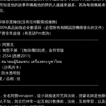
而知道他的故事和佩戴他的牌的人越越來越多。因為每個佩戴者
目。
和保存度極佳(沒有任何斷裂或修飾)
100%真品如假必全數退回（必需附有相關認證機構發出的文件）
平實非常超值（有意請Pm查詢）
………………………………………………………………………………………
：阿贊北
：無堅不摧 「(無頭/斷頭)虎」金符管版
2554 (西曆2011)
สมาคมผู้นิยมพระ เครื่องพระบูชาไทย
馬共卡）
: 防水透明殼
／品相 : 佳
………………………………………………………………………………………
：
全名阿贊vorapon，從小就痴迷符咒與法術，啓蒙名師是他爺爺「por
人不知，與古巴仲常一起互相討教佛術，法術，互相學習，以及