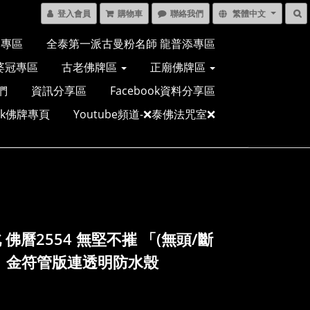
登入會員
購物車
聯絡我們
繁體中文
多專區
全泰第一派古曼粉名師 龍普添專區
婆冠專區
古老佛牌區
正廟佛牌區
們
資訊分享區
Facebook資料分享區
ook佛牌專頁
Youtube頻道-❌泰佛法咒室❌
 佛曆2554 無堅不摧 「(無頭/斷
」金符管版連透明防水殼