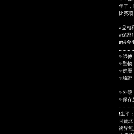
年了，
比賽項
#品相
#保證
#供金
………
✨師傅
✨聖物
✨佛曆：
✨驗證 : 
（沙
✨外殼 
✨保存度
………
❗生平
阿贊北，
術界無