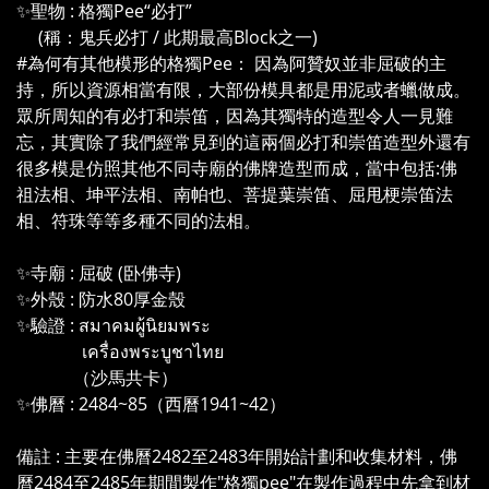
✨聖物 : 格獨Pee“必打”
(稱：鬼兵必打 / 此期最高Block之一)
#為何有其他模形的格獨Pee： 因為阿贊奴並非屈破的主
持，所以資源相當有限，大部份模具都是用泥或者蠟做成。
眾所周知的有必打和崇笛，因為其獨特的造型令人一見難
忘，其實除了我們經常見到的這兩個必打和崇笛造型外還有
很多模是仿照其他不同寺廟的佛牌造型而成，當中包括:佛
祖法相、坤平法相、南帕也、菩提葉崇笛、屈甩梗崇笛法
相、符珠等等多種不同的法相。
✨寺廟 : 屈破 (卧佛寺)
✨外殼 : 防水80厚金殼
✨驗證 : สมาคมผู้นิยมพระ
เครื่องพระบูชาไทย
（沙馬共卡）
✨佛曆 : 2484~85（西曆1941~42）
備註 : 主要在佛曆2482至2483年開始計劃和收集材料，佛
曆2484至2485年期間製作"格獨pee"在製作過程中先拿到材