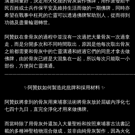
溝通商量好，決定用火化後的骨灰製作佛牌，用作派發給平
民百姓或士兵作保平安及維持生活而做的一期佛牌，同時亦
希望在戰事中枉死的亡靈可以透過佛牌幫助別人，從而得到
功德及盡量輪迴轉世。
阿贊奴在拿骨灰的過程中並沒有一次過把大量骨灰一次過拿
走，而是分開多次和不同時間取出，原因是他每次取出骨灰
之前都需要和骨灰中的亡靈溝通和經過它們的同意才拿去做
佛牌，由於骨灰已經是大混集在一起，所以每次只能取一小
部份，方便與亡靈溝通。
………………………………………………………………………………………
✨阿贊奴如何製造此批牌和採用材料 ✨
阿贊奴將拿到的骨灰用柬埔寨法術將骨灰放於屈破內淨化七
七四十九日，直完全淨化才用來做佛牌。
而當時除了用骨灰外還加入大量聖粉和按照柬埔寨古法書記
載的多種神聖植物混合做成，並非由純骨灰製作，因為火化