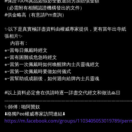
#保證100%真品如假必全數退回另加賠償金額
（必需附有相關認證機構發出的文件）
#供金略高（有意請Pm查詢）
✨以下是真實極詳盡資料由權威專家提供，更有當年出寺紙
張相片✨
内容有 :
※~當每日佩戴時經文
※~當有困難或危急時經文
※~當第一次佩戴時如何喚醒牌內士兵靈魂經文
※~當第一次佩戴時要做如何儀式
※~當幫助或成願後，如何迴向給牌內士兵靈魂
#以上資料必定會在供請時逐一詳盡交代經文和做法🙏🏻
………………………………………………………………………………………
✨師傅 : 啪阿贊奴
⬇️格獨Pee權威專家訪問連結⬇️
https://m.facebook.com/groups/1103405053019789/per