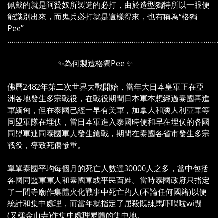
佩戴的就是阿贊奴所製造的必打，由於造型獨特所以一眼便
能識別出來，而鬼兵必打就是這樣得來，也有稱為“格獨
Pee”
………………………………………………………………………………………
✨為何製造格獨Pee ✨
佛曆2482年第二次世界大戰開始，當年大日本皇軍正在亞
洲各地發生多宗戰役，在戰役期間日本軍本想經過泰國再進
軍緬甸，但在泰國已經一早有美軍，加拿大和澳大利亞軍等
同盟軍隊在埋伏，當日本軍進入泰國時便和早在埋伏的各國
同盟軍連同泰國軍人發生鎗戰，期間在泰國各省市發生多宗
戰役，導致死傷慘重。
單單泰國平均每個月的死亡人數達30000人之多，當中包括
各國同盟軍軍人和泰國軍或平民百姓。當時泰國政府只指定
了一間寺廟作集體火化戰事中死亡的人(不論任何國籍)以便
統計和集中處理，而當年就指定了屈殺既辣馬吓喎啦wi閒
(又稱金山寺)作集中處理屍體的集中地。