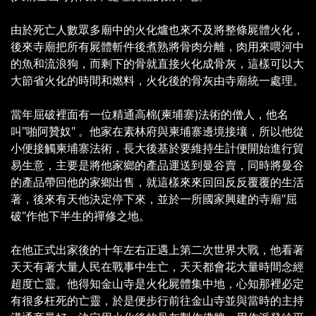
由於死亡人數眾多廟中的火化爐也來不及將整條屍體火化，
後來寺廟把所有屍體斬件後煮熟將骨肉分離，肉用來喂河中
的魚和流浪狗，而剩下的骨就直接火化成骨灰，這樣可以大
大節省火化的時間和燃料，火化後的骨灰由寺廟統一處理。
當年屈破裡面有一位精通高棉(柬埔寨)法術的僧人，他名
叫"啪阿贊奴" 。他家在素林府與柬埔寨邊境接壤，所以他從
小便接觸柬埔寨法術，長大後基於要維持生計便開始進行貿
易生意，主要是將他家鄉的產品運送到曼谷賣，同時將曼谷
的產品帶回他的家鄉出售，就這樣來來回回反反覆覆的生活
著，後來有天他決定停下來，並於一所國家興建的寺廟"屈
破"作他下半生的禪修之地。
在他正式出家後的十年左右正遇上第二次世界大戰，他看著
天天有著大量人民在戰事中生亡，天天都會花大量時間念經
超度亡靈。他得知金山寺是火化屍體集中地，心知那裡必定
有很多枉死的亡靈，於是便步行前往金山寺並與當時的主持