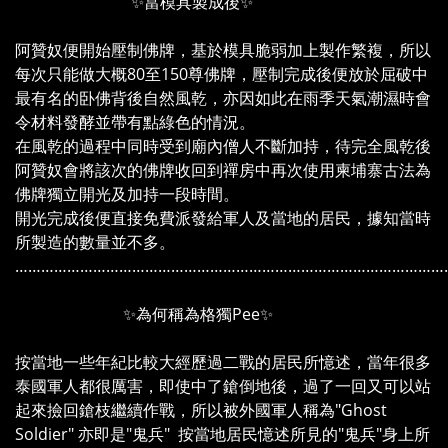
✨當模具製成後✨
阿贊奴便開始壓制佛牌，基於模具脆弱加上製作繁複，所以
每次只能做大概80至150尊佛牌，壓制完成後便放於屈破中
最有名的卧佛背後自然風乾，亦因如此在雨季天氣潮濕時會
令材料發酵並帶有點綠色的情況。
在風乾的過程中同時受到廟內僧人不斷加持，待完全風乾後
阿贊奴會將該次的佛牌收回到禪房中再次使用柬埔寨古法為
佛牌獨立開光及加持一段時間。
開光完成後便直接免費派發給軍人及當地的居民，據知當時
所製造的數量並不多。
………………………………………………………………………………………
✨為何稱為格獨Pee✨
按當地一些年紀比較大經歷過二戰的居民所憶述，當年很多
泰國軍人都很厲害，即使中了鎗倒地後，過了一回又可以站
起來撿回鎗枝繼續作戰，所以被外國軍人稱為"Ghost
Soldier" 亦即是"鬼兵" 按當地居民憶述所見的"鬼兵"身上所