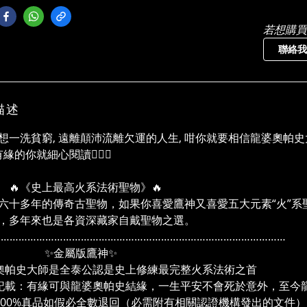
若想購買
聯絡我
描述
想一洗貧窮, 遠離顛沛流離欠運的人生, 咁你就要相信龍婆奧帕史
有緣的你就細心閱讀🙇🏼‍♀️
《史上最高火系法術聖物》🔥
六十多年的傳奇古聖物，如果你喜愛鷹神又喜愛五大元素“火”
，多年來也是各資深藏家自戴聖物之選。
………………………………………………………………………………………
金屬版鷹神✨
奧帕史大師是全泰公認是史上修練最完整火系法術之首
記載：有緣可與龍婆奧帕史結緣，一生平安不會死於意外，至今
100%真品如假必全數退回（必需附有相關認證機構發出的文件）