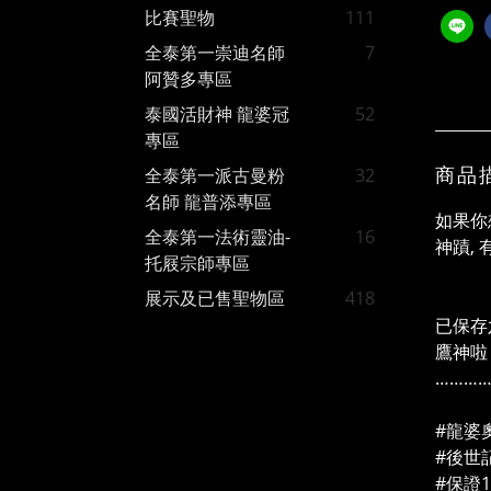
比賽聖物
111
全泰第一崇迪名師
7
阿贊多專區
泰國活財神 龍婆冠
52
專區
商品
全泰第一派古曼粉
32
名師 龍普添專區
如果你
全泰第一法術靈油-
16
神蹟, 
托屐宗師專區
展示及已售聖物區
418
🔥
已保存
鷹神啦
………
✨
#龍婆
#後世
#保證