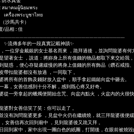
: 防水真金
สมาคมผู้นิยมพระ
่องพระบูชาไทย
馬共卡）
/品相 : 佳
………………………………………………………………………………………
傳多年的一段真實記載神蹟✨
 ，一位穿金戴銀的女士慕名而來 ，跪拜過後 ，並詢問龍婆有何
是望著女士 ，說道：將妳身上所有值錢的物品都取下來交給我 
到疑惑 ，便心存疑慮緩慢的將身上值錢的所有飾品（鑽石戒指、
皮帶扣龍婆都沒有放過 ，一同取下 。
婆將所有的首飾及錢財放入盆中 ，順手拿起鐵鎚向盆中砸去。
一幕，女善信感到十分不解，感到既心疼又好奇。
婆從一旁拿起的蠟燭便開始念咒、向盆內點火 ，火盆內的火很
龍婆對女善信笑了笑：你可以走了 。
並沒有詢問龍婆更多 ，見盆中火仍在繼續燒，就三拜龍婆後便緩
 ，女善信再次回到廟中 ，見到龍婆後又跪又拜 。
日回到家中，家中出現一團白色的紙團，打開後，在眼前被燒毀