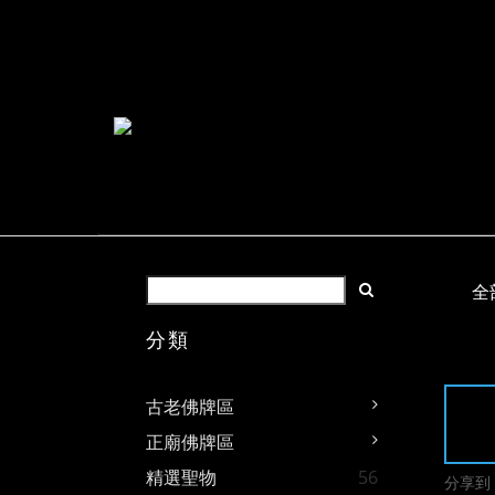
全
分類
古老佛牌區
正廟佛牌區
精選聖物
56
分享到