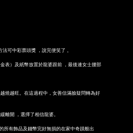
方法可中彩票頭獎 ，說完便笑了 。
。
金表）及紙幣放置於龍婆跟前 ，最後連女士腰部
快越燒越旺。在這過程中，女善信滿臉疑問轉為好
緩離開 ，選擇了相信龍婆。
的所有飾品及錢幣完好無損的在家中奇蹟般出