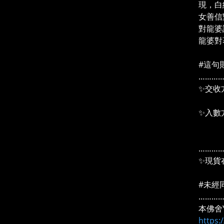
現，白
女善信
對龍婆
龍婆對
#這句
………
✨交收
＃2
✨入數
pay
信用
………
✨現貨
#未經
………
本佛舍Y
https