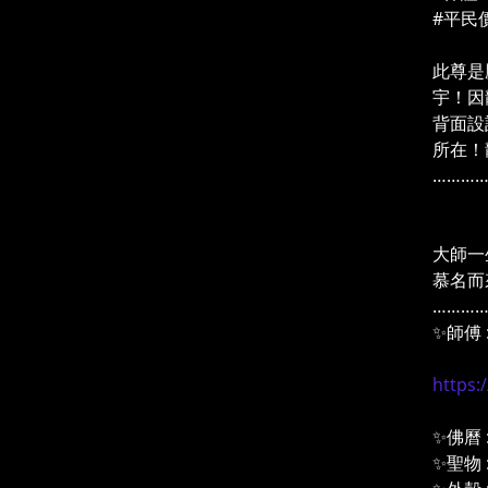
#平民
此尊是
宇！因
背面設
所在！
………

【人
大師一
慕名而
………
✨師傅 
⬇️
https:
✨佛曆 
✨聖物 