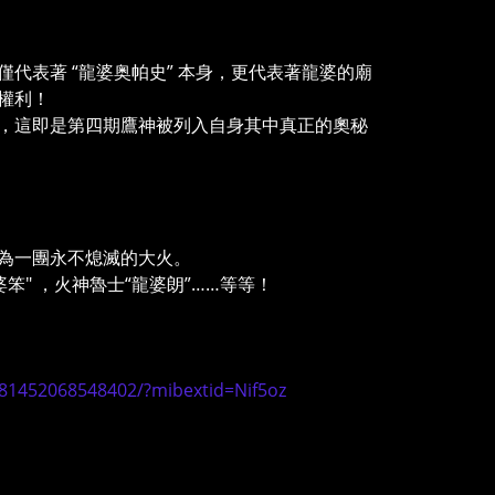
代表著 “龍婆奥帕史” 本身，更代表著龍婆的廟
權利！
，這即是第四期鷹神被列入自身其中真正的奧秘
為一團永不熄滅的大火。
" ，火神魯士“龍婆朗”……等等！
81452068548402/?mibextid=Nif5oz