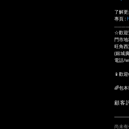
了解更
專頁 :
………
☆歡迎
門市地
旺角西
(銀城
電話/wh
📱歡迎
🌈包
顧客
尚未有