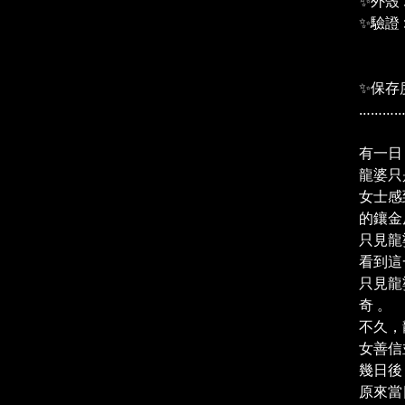
✨外殼 
✨驗證 : 
เครื
（沙
✨保存度
………
✨流
有一日
龍婆只
女士感
的鑲金
只見龍
看到這
只見龍
奇 。
不久，
女善信
幾日後
原來當