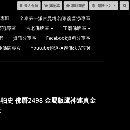
登入會員
購物車
聯絡我們
繁體中文
多專區
全泰第一派古曼粉名師 龍普添專區
婆冠專區
古老佛牌區
正廟佛牌區
們
資訊分享區
Facebook資料分享區
ook佛牌專頁
Youtube頻道-❌泰佛法咒室❌
帕史 佛曆2498 金屬版鷹神連真金
殼