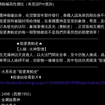
價格極高性價比（有意請Pm查詢）
鷹神廟徽自身，在涅槃當年製作發行，泰國人認為第四期自身不僅
龍婆當時被賜封瑪哈僧級，在泰國鷹神是皇室的象徵，尊貴，及
計為發光的法印，象徵著佛法及光（奧帕史），正背面相互襯托
龍婆奧帕史的每一期聖物都並不是我們所看所想的那麼簡單！
………………………………………………………………………………………
龍婆奥帕史🔥
稱 : 火神聖僧】
生充滿神話天資過人，以火法門聞名全泰，至今仍無人煉成，成
來學法人絡繹不絕，但卻無一修煉全部，其中包括伏虎羅漢 "龍婆笨
………………………………………………………………………………………
: 火系長老 “龍婆奥帕史”
按連結收看影片⬇️
//m.facebook.com/groups/1103405053019789/permalink/29
: 2498（西曆1955）
: 金屬版鷹神