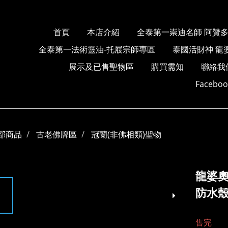
首頁
本店介紹
全泰第一崇迪名師 阿贊
全泰第一法術靈油-托屐宗師專區
泰國活財神 龍
展示及已售聖物區
購買需知
聯絡我
Faceb
部商品
古老佛牌區
冠蘭(非佛相類)聖物
龍婆奧
防水
售完