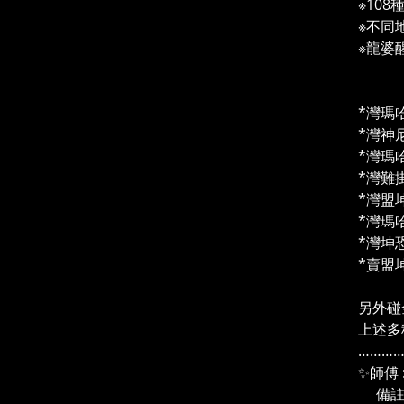
※10
※不同
※龍婆
⬇️
*灣瑪
*灣神
*灣瑪
*灣難
*灣盟
*灣瑪
*灣坤
*賣盟
另外碰
上述多
………
✨師傅 
備註 