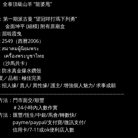
頂級山羊 “龍婆甩”
：第一期派古曼 “望冠咩打瑪下列勇”
坤平 (細模) 附有原廟盒
: 屈啦霞曳
: 2549（西曆2006）
สมาคมผู้นิยมพระ
่องพระบูชาไทย
馬共卡）
 : 防水真金爆水鑽殼
度／品相 : 極佳完美
: 招人缘/ 貴人/ 異性缘/ 護主/ 增強個人魅力/ 求事成願
……………………………………………………………………………………
方法：門市面交/順豐
4小時內入數作實
方法：匯豐/恆生/中銀/馬會/轉數快/
me/paypal/支付寶/微訊支付/
卡/7-11或ok便利店入數
……………………………………………………………………………………