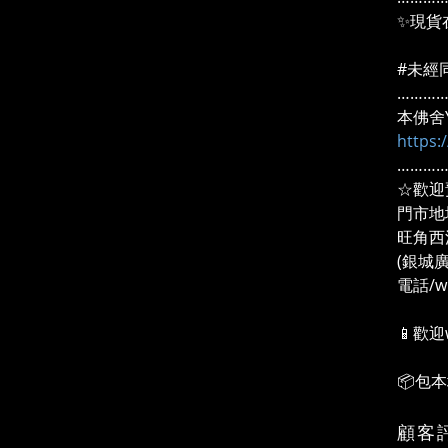
✨現貨
#未經
………
本佛舍Y
https
………
☆歡迎
門市地
旺角西
(銀城
電話/wh
📱歡迎
📦包
顧客