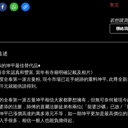
售完
若想購買
聯絡我
描述
婆添的坤平最佳替代品♦️
非常認真和豐富, 當年有寺廟明確記載及相片》
度全泰第一派古曼粉, 現今市場已近乎絕跡的重料坤平, 此尊全新未
仟元就能供請得到。
的全泰第一派古曼坤平相信大家都夢想擁有，但無可奈何被現今
婆添的法脈，師傅的直屬法脈徒弟有兩位(「龍婆沙礦」已故 /「
坤平已漲價高達約萬多港元不等，如一期坤平更加是最高價位的
入手很多，相信一般人也能負擔得起。