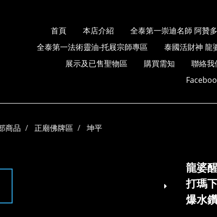
首頁
本店介紹
全泰第一崇迪名師 阿贊
全泰第一法術靈油-托屐宗師專區
泰國活財神 龍
展示及已售聖物區
購買需知
聯絡我
Faceb
部商品
正廟佛牌區
坤平
龍婆醒
打瑪下
爆水