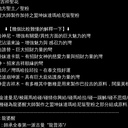
8種吉祥聖花
地方聖土／聖粉
醒大師製作加持之盟坤妹達瑪哈尼翁聖粉
【幾個比較難懂的解釋一下】⬇️
哈神尼 ~ 增強有關愛/異性方面的巨大魅力的灣
尼沾湯來論 ~ 增強魅力與 感召力的灣
哈誰替 ~ 巨大招財力量的彎
掛妹達卡凱 ~ 有招財女神的慈愛力量與招財力量的灣
坤 ~ 招來吉祥順緣的彎
哈邱／灣瑪哈拉邱拉 ~ 在泰文指好運
恐波崩坤派 ~ 具有巨大庇佑護身力量的灣
坤是吉祥木 ~ 有多種其中數種是用來製作巴拉吉的原料，闊葉黃檀,梢楠
金達曼尼/梭羅馬哈碰/碰猜你興給/碰馬哈拉/碰一踢解/碰不思焜
種碰為龍婆醒大師製作之盟坤妹達瑪哈尼翁聖粉之部分組成原料
………………………………………………………………………………………
: 龍婆醒
: 師承全泰第一派古曼 “龍普添”/