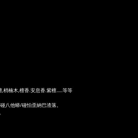
木,檀香.安息香.紫檀.....等等
/碰八他蟒/碰怕歪納巴渣落。
。