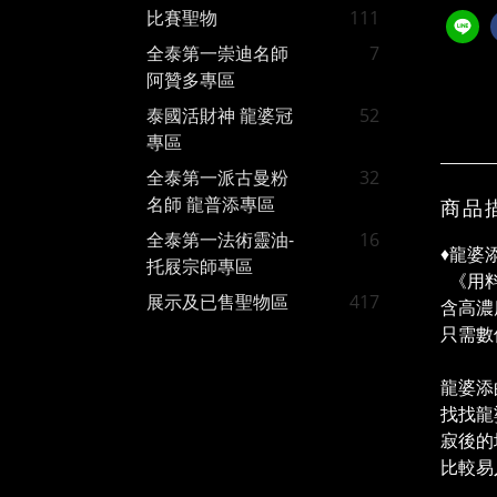
比賽聖物
111
全泰第一崇迪名師
7
阿贊多專區
泰國活財神 龍婆冠
52
專區
全泰第一派古曼粉
32
名師 龍普添專區
商品
全泰第一法術靈油-
16
♦️龍
托屐宗師專區
《用料
展示及已售聖物區
417
含高濃
只需數
龍婆添
找找龍
寂後的
比較易