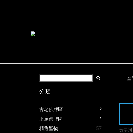
全
分類
古老佛牌區
正廟佛牌區
精選聖物
57
分享到