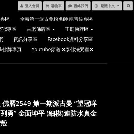
登入會員
購物車
聯絡我們
繁體中文
多專區
全泰第一派古曼粉名師 龍普添專區
婆冠專區
古老佛牌區
正廟佛牌區
們
資訊分享區
Facebook資料分享區
ook佛牌專頁
Youtube頻道-❌泰佛法咒室❌
 佛曆2549 第一期派古曼 “望冠咩
列勇” 金面坤平 (細模)連防水真金
鑽殼