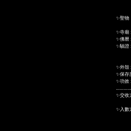
全泰
✨聖物
金面
✨寺廟 
✨佛曆 
✨驗證 : 
เครื
（沙
✨外殼
✨保存
✨功效 
………
✨交收
＃2
✨入數
pay
信用
………