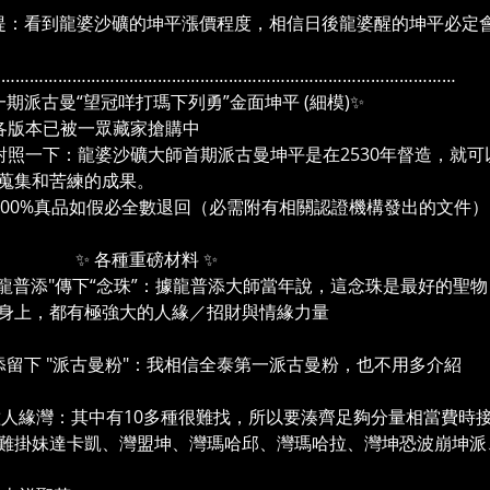
提：看到龍婆沙礦的坤平漲價程度，相信日後龍婆醒的坤平必定
………………………………………………………………………………………
期派古曼“望冠咩打瑪下列勇”金面坤平 (細模)✨
各版本已被一眾藏家搶購中
對照一下：龍婆沙礦大師首期派古曼坤平是在2530年督造，就
蒐集和苦練的成果。
100%真品如假必全數退回（必需附有相關認證機構發出的文件）
各種重磅材料 ✨
"龍普添"傳下“念珠”：據龍普添大師當年說，這念珠是最好的
身上，都有極強大的人緣／招財與情緣力量
添留下 "派古曼粉"：我相信全泰第一派古曼粉，也不用多介紹
8種人緣灣：其中有10多種很難找，所以要湊齊足夠分量相當費時接
難掛妹達卡凱、灣盟坤、灣瑪哈邱、灣瑪哈拉、灣坤恐波崩坤派