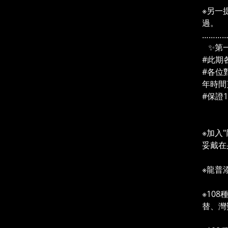
※另一
過。
………
✨第一
#此期
#各位
年時間
#保證
✨ 
※加入
妥戴在
※龍普
※10
替、灣