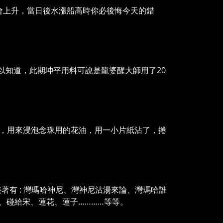
會上升，當日後水漲船高時你必後悔今天的錯
可以知道，此期坤平用料可說是龍婆醒大師用了20
聖物，用來浸泡念珠用的花油，用一小片紙沾了，捲
著有 : 灣瑪哈神尼、灣神尼沾湯來論、灣瑪哈誰
、碰給宋、蓮花、蓮子…………等等。