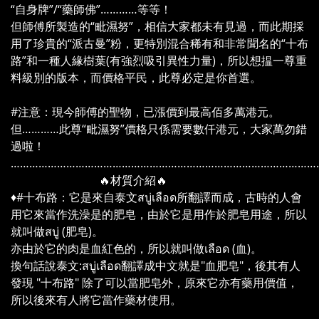
“自身牌”/“藥師佛”…………等等！
但師傅所製造的“毗濕努”，相信大家都未有見過，而此期採
用了珍貴的“派古曼”粉，更特別混合稀有和非常聞名的“十布
路”和一種人緣樹葉(有強烈吸引異性力量)，所以想揾一尊重
料級別的版本，而價格平民，此尊必定是你首選。
#注意：現今師傅的聖物，已漲價到最高佰多萬港元。
但…………此尊“毗濕努”價格只係需要數仟港元，大家萬勿錯
過啦！
………………………………………………………………………………………
🔥材質介紹🔥
♦️#十布路：它是來自泰文สบู่เลือด所翻譯而成，古時的人會
用它來當作洗澡是的肥皂，由於它是用作於肥皂用途，所以
就叫做สบู่ (肥皂)。
亦由於它的肉是血紅色的，所以就叫做เลือด (血)。
換句話說泰文:สบู่เลือด翻譯成中文就是"血肥皂"，後其有人
發現 "十布路" 除了可以當肥皂外，原來它亦有藥用價值，
所以後來有人將它當作藥材使用。