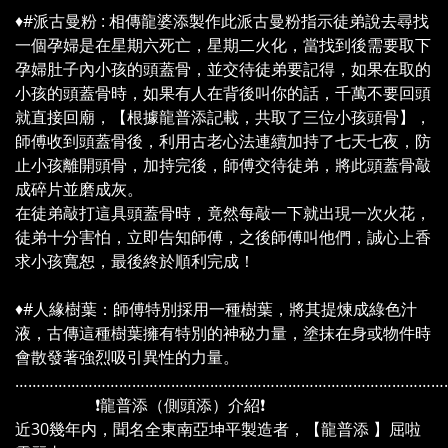
♦️#派古曼粉 : 相傳龍婆添製作此派古曼粉指示徒弟說去尋找
一個孕婦是在星期六死亡，星期二火化，當找到後需要取下
孕婦肚子內小孩的頭蓋骨，並交待徒弟要記得，如果在取的
小孩的頭蓋骨時，如果有人在背後叫你的話，千萬不要回頭
就直接回廟，【根據龍普添記載，共取了三位小孩頭骨】，
師傅收到頭蓋骨後，利用古老心法連續加持了七天七夜，防
止小孩離開頭骨，加持完後，師傅交待徒弟，將此頭蓋骨敲
成碎片並磨成灰。
在徒弟敲打這具頭蓋骨時，竟然每敲一下就出現一次火花，
徒弟十分害怕，立即告知師傅，之後師傅叫他們，誠心上香
求小孩寬恕，最後終於順利完成！
♦️#人緣樹葉：師傅特別採用一種樹葉，將其提煉成綠色汁
液，古傳這種樹葉擁有特別的神秘力量，塗抹在身或物件時
會散發著強烈吸引異性的力量。
………………………………………………………………………………………
❗龍普添（側頭添）介紹❗
近30幾年内，聞名全東南亞坤平製造者，【龍普添 】屈啦