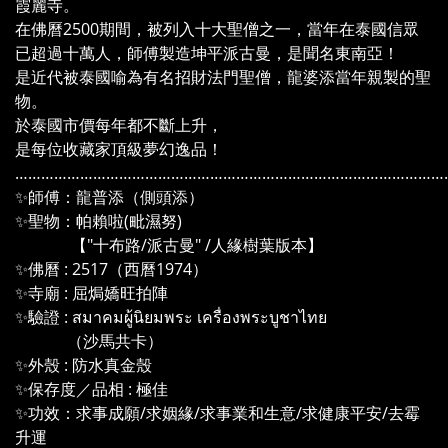
霞麗寺。
在佛曆2500期間，被列入十大聖僧之一，當年在泰國信眾
已超過十萬人，師傅製造坤平派古曼，是聞名東南亞！
是近代被泰國喻為有名招財法門聖僧，龍婆添當年親製的聖
物。
於泰國市價每年都不斷上升，
是每位收藏家頂級夢幻逸品！
………………………………………………………………………………………
✨師傅：龍普添（側頭添）
✨聖物：帕賴啦(毗濕努)
【"十布路/派古曼" /人緣樹葉版本】
✨佛曆 : 2517（西曆1974）
✨寺廟 : 屈焗嬌旺拍陣
✨驗證 : สมาคมผู้นิยมพระ เครื่องพระบูชาไทย
（沙馬共卡）
✨外殼 : 防水真金殼
✨保存度／品相 : 極佳
✨功效：求事成願/求姻緣/求事業和生意/求健康平安/去霉
升運