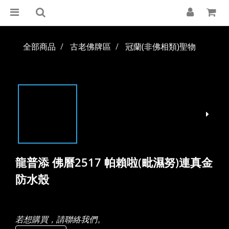
全部商品
古老佛牌區
冠蘭(非佛相類)聖物
龍普添 佛曆2517 帕賴啦(毗濕努)連真金
防水殼
若想購買，請聯絡我們。