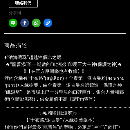
聯絡我們
分享到
商品描述
♦️“滄海遺珠”超越性價比之選
🔥“龍普添”唯一期數的"毗濕努"印度三大主神(保護之神)🔥
‼️【在官方厚圖鑑也有收錄】‼️
牌內含稀有"十布路"(สบู่เลือด) + 全泰第一派古曼粉(ผง พราย
กุมาร)+人緣樹葉，由全泰第一派古曼名師鑄造，保護之神
“毗濕努”，是市場上已十分罕見的口碑巨作，集合力量和藝
術(立體毗濕努)，供金超值不高【請Pm查詢】
………………………………………………………………………………………
✨帕賴啦(毗濕努)✨
【"十布路/派古曼" /人緣樹葉版本】
相信你們見得最多“龍普添”的聖物，必定是“坤平”/“必打”/